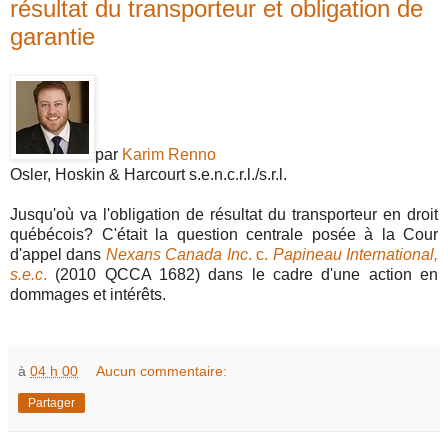
résultat du transporteur et obligation de
garantie
par
Karim Renno
Osler, Hoskin & Harcourt s.e.n.c.r.l./s.r.l.
Jusqu'où va l'obligation de résultat du transporteur en droit
québécois? C'était la question centrale posée à la Cour
d'appel dans
Nexans Canada Inc
. c.
Papineau International,
s.e.c
.
(2010 QCCA 1682) dans le cadre d'une action en
dommages et intérêts.
à
04 h 00
Aucun commentaire:
Partager