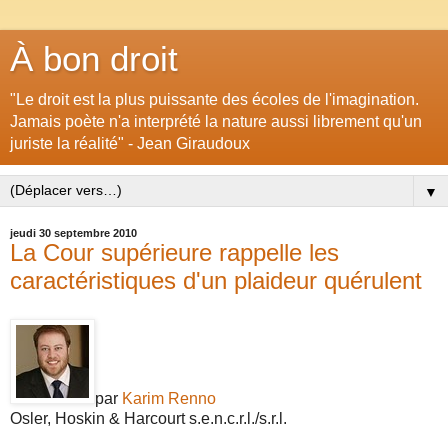
À bon droit
"Le droit est la plus puissante des écoles de l'imagination.
Jamais poète n'a interprété la nature aussi librement qu'un
juriste la réalité" - Jean Giraudoux
▼
jeudi 30 septembre 2010
La Cour supérieure rappelle les
caractéristiques d'un plaideur quérulent
par
Karim Renno
Osler, Hoskin & Harcourt s.e.n.c.r.l./s.r.l.