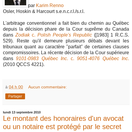
par
Karim Renno
Osler, Hoskin & Harcourt s.e.n.c.r.l./s.r.l.
L'arbitrage conventionnel a fait bien du chemin au Québec
depuis la décision phare de la Cour suprême du Canada
dans
Zodiak
c.
Polish People's Republic
([1983] 1 R.C.S.
529). Reste qu'il demeure plusieurs débats devant les
tribunaux quant au caractère "parfait" de certaines clauses
compromissoires. La récente décision de la Cour supérieure
dans
9101-0983 Québec Inc
. c.
9051-4076 Québec Inc
.
(2010 QCCS 4221).
à
04 h 00
Aucun commentaire:
Partager
lundi 13 septembre 2010
Le montant des honoraires d'un avocat
ou un notaire est protégé par le secret