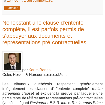
à
13 h 00
Aucun commentaire:
Partager
Nonobstant une clause d'entente
complète, il est parfois permis de
s'appuyer aux documents et
représentations pré-contractuelles
par
Karim Renno
Osler, Hoskin & Harcourt s.e.n.c.r.l./s.r.l.
Les tribunaux québécois respectent généralement
intégralement les clauses d' "entente complète" (
entire
agreement clause
) et excluent la preuve par laquelle une
partie tente de référer aux représentations pré-contractuelles
(voir à cet égard
Restaurant E.S.R. inc
. c.
Restaurants Prime