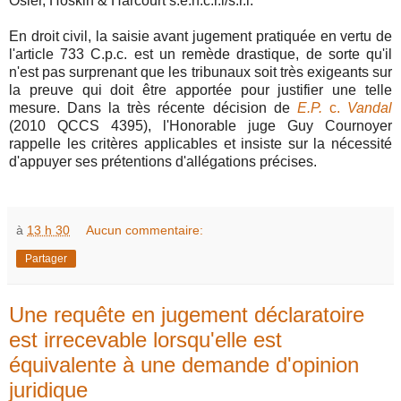
Osler, Hoskin & Harcourt s.e.n.c.r.l/s.r.l.
En droit civil, la saisie avant jugement pratiquée en vertu de
l'article 733 C.p.c. est un remède drastique, de sorte qu'il
n'est pas surprenant que les tribunaux soit très exigeants sur
la preuve qui doit être apportée pour justifier une telle
mesure. Dans la très récente décision de
E.P.
c.
Vandal
(2010 QCCS 4395), l'Honorable juge Guy Cournoyer
rappelle les critères applicables et insiste sur la nécessité
d'appuyer ses prétentions d'allégations précises.
à
13 h 30
Aucun commentaire:
Partager
Une requête en jugement déclaratoire
est irrecevable lorsqu'elle est
équivalente à une demande d'opinion
juridique