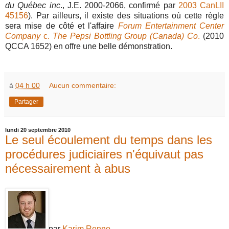
du Québec inc
., J.E. 2000-2066, confirmé par
2003 CanLII
45156
). Par ailleurs, il existe des situations où cette règle
sera mise de côté et l'affaire
Forum Entertainment Center
Company
c.
The Pepsi Bottling Group (Canada) Co
.
(2010
QCCA 1652) en offre une belle démonstration.
à
04 h 00
Aucun commentaire:
Partager
lundi 20 septembre 2010
Le seul écoulement du temps dans les
procédures judiciaires n'équivaut pas
nécessairement à abus
par
Karim Renno