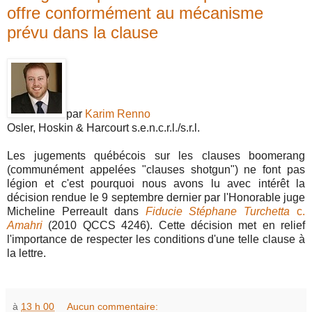
offre conformément au mécanisme
prévu dans la clause
par
Karim Renno
Osler, Hoskin & Harcourt s.e.n.c.r.l./s.r.l.
Les jugements québécois sur les clauses boomerang
(communément appelées "clauses shotgun") ne font pas
légion et c'est pourquoi nous avons lu avec intérêt la
décision rendue le 9 septembre dernier par l'Honorable juge
Micheline Perreault dans
Fiducie Stéphane Turchetta
c.
Amahri
(2010 QCCS 4246). Cette décision met en relief
l'importance de respecter les conditions d'une telle clause à
la lettre.
à
13 h 00
Aucun commentaire: