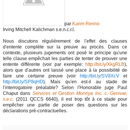
par
Karim Renno
Irving Mitchell Kalichman s.e.n.c.r.l.
Nous discutons régulièrement de l'effet des clauses
d'entente complète sur la preuve au procès. Dans ce
contexte, plusieurs jugements ont posé le principe qu'une
telle clause empêchait les parties de tenter de prouver une
entente différente (voir par exemple:
http://bit.ly/XkgRLB
),
alors que d'autres ont laissé une place à la possibilité de
faire une certaine preuve (voir
http://bit.ly/SV8XcV
et
http://bit.ly/SP8qHD
). Mais qu'en est-il au stade de
l'interrogatoire préalable? Selon l'Honorable juge Paul
Chaput dans
Services et Gestion Monriya inc
. c.
Genivar,
s.e.c.
(2011 QCCS 6640), il est trop tôt à ce stade pour
empêcher une partie de poser des questions sur les
déclarations pré-contractuelles.