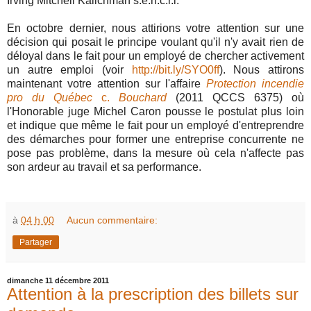
Irving Mitchell Kalichman s.e.n.c.r.l.
En octobre dernier, nous attirions votre attention sur une
décision qui posait le principe voulant qu'il n'y avait rien de
déloyal dans le fait pour un employé de chercher activement
un autre emploi (voir
http://bit.ly/SYO0ff
). Nous attirons
maintenant votre attention sur l'affaire
Protection incendie
pro du Québec
c.
Bouchard
(2011 QCCS 6375) où
l'Honorable juge Michel Caron pousse le postulat plus loin
et indique que même le fait pour un employé d'entreprendre
des démarches pour former une entreprise concurrente ne
pose pas problème, dans la mesure où cela n'affecte pas
son ardeur au travail et sa performance.
à
04 h 00
Aucun commentaire:
Partager
dimanche 11 décembre 2011
Attention à la prescription des billets sur