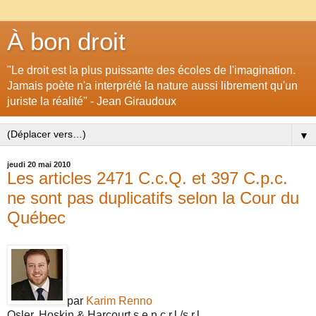
À bon droit
"Le droit est la plus puissante des écoles de l'imagination.
Jamais poète n'a interprété la nature aussi librement qu'un
juriste la réalité" - Jean Giraudoux
▼
jeudi 20 mai 2010
Les articles 2471 C.c.Q. et 397 C.p.c.
ne sont pas duplicatifs selon la Cour du
Québec
par
Karim Renno
Osler, Hoskin & Harcourt s.e.n.c.r.l./s.r.l.