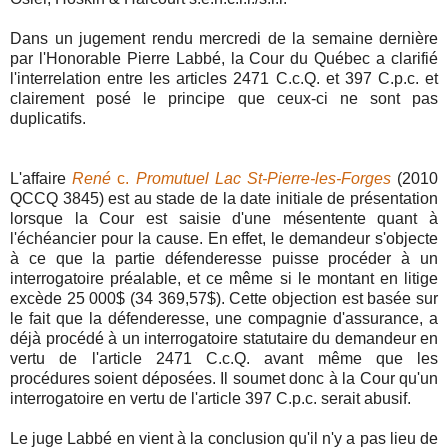
Dans un jugement rendu mercredi de la semaine dernière
par l'Honorable Pierre Labbé, la Cour du Québec a clarifié
l'interrelation entre les articles 2471 C.c.Q. et 397 C.p.c. et
clairement posé le principe que ceux-ci ne sont pas
duplicatifs.
L'affaire
René
c.
Promutuel Lac St-Pierre-les-Forges
(2010
QCCQ 3845) est au stade de la date initiale de présentation
lorsque la Cour est saisie d'une mésentente quant à
l'échéancier pour la cause. En effet, le demandeur s'objecte
à ce que la partie défenderesse puisse procéder à un
interrogatoire préalable, et ce même si le montant en litige
excède 25 000$ (34 369,57$). Cette objection est basée sur
le fait que la défenderesse, une compagnie d'assurance, a
déjà procédé à un interrogatoire statutaire du demandeur en
vertu de l'article 2471 C.c.Q. avant même que les
procédures soient déposées. Il soumet donc à la Cour qu'un
interrogatoire en vertu de l'article 397 C.p.c. serait abusif.
Le juge Labbé en vient à la conclusion qu'il n'y a pas lieu de