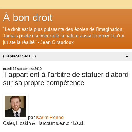
À bon droit
"Le droit est la plus puissante des écoles de l'imagination.
Jamais poète n'a interprété la nature aussi librement qu'un
juriste la réalité" - Jean Giraudoux
▼
mardi 14 septembre 2010
Il appartient à l'arbitre de statuer d'abord
sur sa propre compétence
par
Karim Renno
Osler, Hoskin & Harcourt s.e.n.c.r.l./s.r.l.