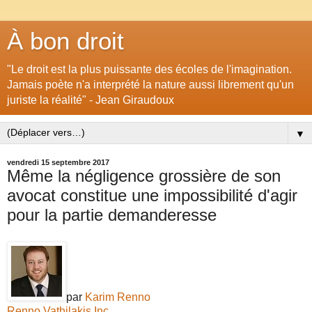
À bon droit
"Le droit est la plus puissante des écoles de l'imagination.
Jamais poète n'a interprété la nature aussi librement qu'un
juriste la réalité" - Jean Giraudoux
▼
vendredi 15 septembre 2017
Même la négligence grossière de son
avocat constitue une impossibilité d'agir
pour la partie demanderesse
par
Karim Renno
Renno Vathilakis Inc
.