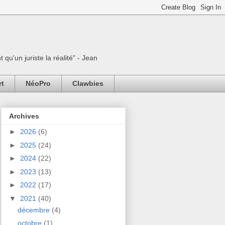
 qu'un juriste la réalité" - Jean
rt
NéoPro
Clawbies
Archives
►
2026
(6)
►
2025
(24)
►
2024
(22)
►
2023
(13)
►
2022
(17)
▼
2021
(40)
décembre
(4)
octobre
(1)