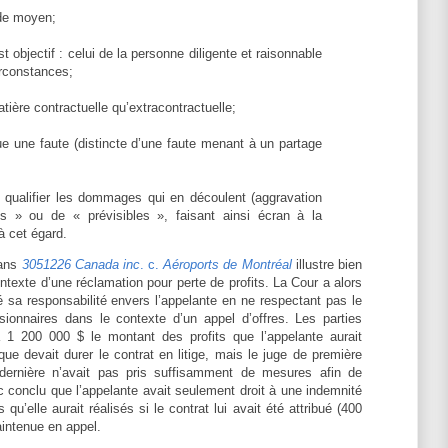
n de moyen;
st objectif : celui de la personne diligente et raisonnable
rconstances;
atière contractuelle qu’extracontractuelle;
ue une faute (distincte d’une faute menant à un partage
 qualifier les dommages qui en découlent (aggravation
ts » ou de « prévisibles », faisant ainsi écran à la
à cet égard.
dans
3051226 Canada inc
. c.
Aéroports de Montréal
illustre bien
ontexte d’une réclamation pour perte de profits. La Cour a alors
é sa responsabilité envers l’appelante en ne respectant pas le
sionnaires dans le contexte d’un appel d’offres. Les parties
à 1 200 000 $ le montant des profits que l’appelante aurait
que devait durer le contrat en litige, mais le juge de première
dernière n’avait pas pris suffisamment de mesures afin de
c conclu que l’appelante avait seulement droit à une indemnité
 qu’elle aurait réalisés si le contrat lui avait été attribué (400
aintenue en appel.