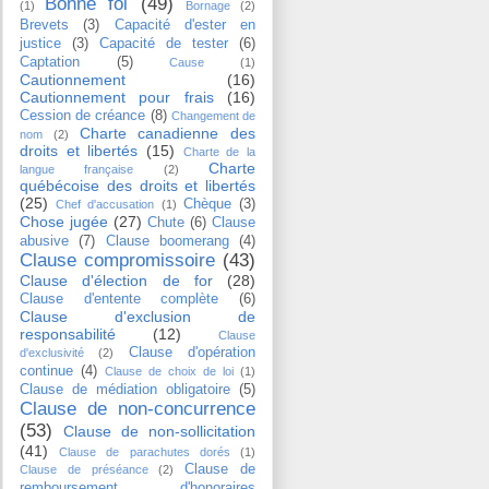
Bonne foi
(49)
(1)
Bornage
(2)
Brevets
(3)
Capacité d'ester en
justice
(3)
Capacité de tester
(6)
Captation
(5)
Cause
(1)
Cautionnement
(16)
Cautionnement pour frais
(16)
Cession de créance
(8)
Changement de
Charte canadienne des
nom
(2)
droits et libertés
(15)
Charte de la
Charte
langue française
(2)
québécoise des droits et libertés
(25)
Chèque
(3)
Chef d'accusation
(1)
Chose jugée
(27)
Chute
(6)
Clause
abusive
(7)
Clause boomerang
(4)
Clause compromissoire
(43)
Clause d'élection de for
(28)
Clause d'entente complète
(6)
Clause d'exclusion de
responsabilité
(12)
Clause
Clause d'opération
d'exclusivité
(2)
continue
(4)
Clause de choix de loi
(1)
Clause de médiation obligatoire
(5)
Clause de non-concurrence
(53)
Clause de non-sollicitation
(41)
Clause de parachutes dorés
(1)
Clause de
Clause de préséance
(2)
remboursement d'honoraires