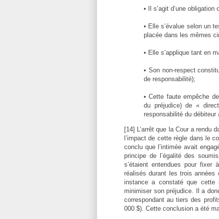
• Il s’agit d’une obligatio
• Elle s’évalue selon un te
placée dans les mêmes ci
• Elle s’applique tant en m
• Son non-respect constit
de responsabilité);
• Cette faute empêche de
du préjudice) de « direc
responsabilité du débiteur 
[14] L’arrêt que la Cour a rendu 
l’impact de cette règle dans le c
conclu que l’intimée avait engag
principe de l’égalité des soumis
s’étaient entendues pour fixer 
réalisés durant les trois années 
instance a constaté que cette 
minimiser son préjudice. Il a don
correspondant au tiers des profits
000 $). Cette conclusion a été m