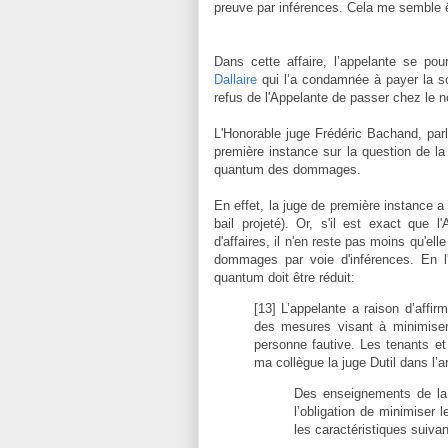
preuve par inférences. Cela me semble ê
Dans cette affaire, l’appelante se pou
Dallaire
qui l’a condamnée à payer la s
refus de l'Appelante de passer chez le n
L'Honorable juge Frédéric Bachand, par
première instance sur la question de la
quantum des dommages.
En effet, la juge de première instance 
bail projeté). Or, s'il est exact que 
d'affaires, il n'en reste pas moins qu'el
dommages par voie d'inférences. En l
quantum doit être réduit:
[13] L’appelante a raison d’affi
des mesures visant à minimiser 
personne fautive. Les tenants e
ma collègue la juge Dutil dans l’ar
Des enseignements de la 
l’obligation de minimiser 
les caractéristiques suivan