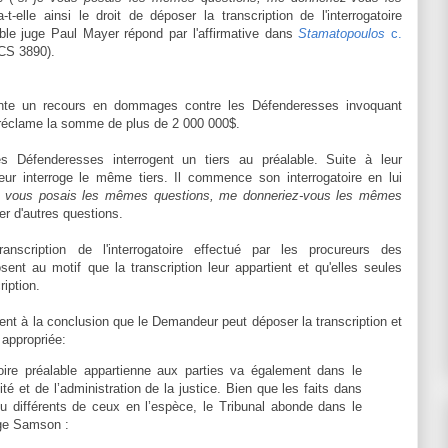
a-t-elle ainsi le droit de déposer la transcription de l'interrogatoire
able juge Paul Mayer répond par l'affirmative dans
Stamatopoulos
c.
CS 3890).
ente un recours en dommages contre les Défenderesses invoquant
Il réclame la somme de plus de 2 000 000$.
es Défenderesses interrogent un tiers au préalable. Suite à leur
eur interroge le même tiers. Il commence son interrogatoire en lui
e vous posais les mêmes questions, me donneriez-vous les mêmes
er d'autres questions.
scription de l'interrogatoire effectué par les procureurs des
nt au motif que la transcription leur appartient et qu'elles seules
ription.
ient à la conclusion que le Demandeur peut déposer la transcription et
t appropriée:
toire préalable appartienne aux parties va également dans le
té et de l’administration de la justice. Bien que les faits dans
u différents de ceux en l’espèce, le Tribunal abonde dans le
uge Samson :