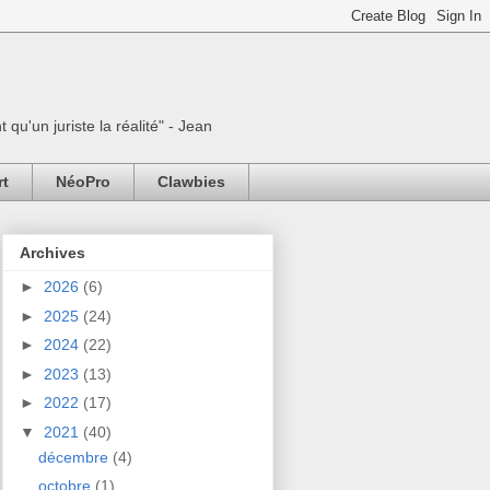
 qu'un juriste la réalité" - Jean
rt
NéoPro
Clawbies
Archives
►
2026
(6)
►
2025
(24)
►
2024
(22)
►
2023
(13)
►
2022
(17)
▼
2021
(40)
décembre
(4)
octobre
(1)