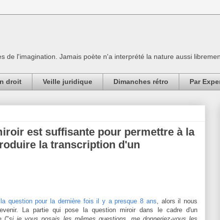
es de l'imagination. Jamais poète n'a interprété la nature aussi librement
n droit
Veille juridique
Dimanches rétro
Par Expe
roir est suffisante pour permettre à la
produire la transcription d'un
 la question pour la dernière fois il y a presque 8 ans
, alors il nous
evenir. La partie qui pose la question miroir dans le cadre d'un
e ("
si je vous posais les mêmes questions, me donneriez-vous les