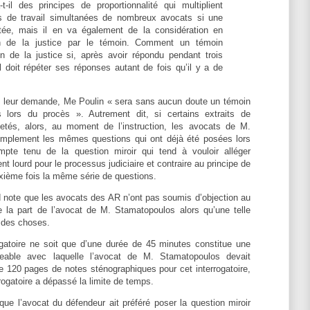
il des principes de proportionnalité qui multiplient
es de travail simultanées de nombreux avocats si une
ptée, mais il en va également de la considération en
ion de la justice par le témoin. Comment un témoin
ion de la justice si, après avoir répondu pendant trois
l doit répéter ses réponses autant de fois qu’il y a de
»
s leur demande, Me Poulin « sera sans aucun doute un témoin
lors du procès ». Autrement dit, si certains extraits de
rejetés, alors, au moment de l’instruction, les avocats de M.
mplement les mêmes questions qui ont déjà été posées lors
Compte tenu de la question miroir qui tend à vouloir alléger
ment lourd pour le processus judiciaire et contraire au principe de
uxième fois la même série de questions.
nd note que les avocats des AR n’ont pas soumis d’objection au
 la part de l’avocat de M. Stamatopoulos alors qu’une telle
e des choses.
rrogatoire ne soit que d’une durée de 45 minutes constitue une
geable avec laquelle l’avocat de M. Stamatopoulos devait
de 120 pages de notes sténographiques pour cet interrogatoire,
rrogatoire a dépassé la limite de temps.
que l’avocat du défendeur ait préféré poser la question miroir