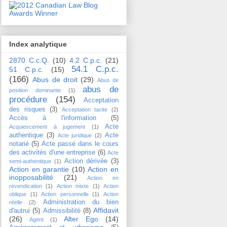
Index analytique
2870 C.c.Q.
(10)
4.2 C.p.c.
(21)
54.1 C.p.c.
51 C.p.c.
(15)
(166)
Abus de droit
(29)
Abus de
abus de
position dominante
(1)
procédure
(154)
Acceptation
des risques
(3)
Acceptation tacite
(2)
Accès à l'information
(5)
Acte
Acquiescement à jugement
(1)
authentique
(3)
Acte
Acte juridique
(2)
notarié
(5)
Acte passé dans le cours
des activités d'une entreprise
(6)
Acte
Action dérivée
(3)
semi-authentique
(1)
Action en garantie
(10)
Action en
inopposabilité
(21)
Action en
revendication
(1)
Action mixte
(1)
Action
oblique
(1)
Action personnelle
(1)
Action
Administration du bien
réelle
(2)
Affidavit
d'autrui
(5)
Admissibilité
(8)
(26)
Alter Ego
(14)
Agent
(1)