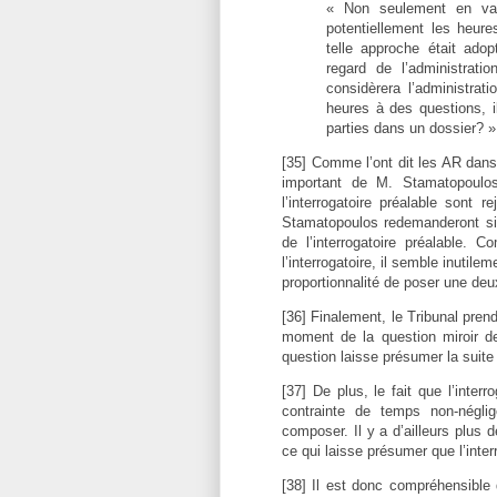
« Non seulement en va-t-
potentiellement les heur
telle approche était ado
regard de l’administrat
considèrera l’administrat
heures à des questions, i
parties dans un dossier? 
[35] Comme l’ont dit les AR dan
important de M. Stamatopoulos 
l’interrogatoire préalable sont 
Stamatopoulos redemanderont si
de l’interrogatoire préalable. 
l’interrogatoire, il semble inutile
proportionnalité de poser une de
[36] Finalement, le Tribunal pre
moment de la question miroir de
question laisse présumer la suit
[37] De plus, le fait que l’inte
contrainte de temps non-négli
composer. Il y a d’ailleurs plus 
ce qui laisse présumer que l’inte
[38] Il est donc compréhensible 