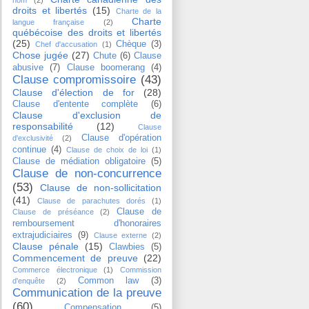
nom
(2)
droits et libertés
(15)
Charte de la
Charte
langue française
(2)
québécoise des droits et libertés
(25)
Chèque
(3)
Chef d'accusation
(1)
Chose jugée
(27)
Chute
(6)
Clause
abusive
(7)
Clause boomerang
(4)
Clause compromissoire
(43)
Clause d'élection de for
(28)
Clause d'entente complète
(6)
Clause d'exclusion de
responsabilité
(12)
Clause
Clause d'opération
d'exclusivité
(2)
continue
(4)
Clause de choix de loi
(1)
Clause de médiation obligatoire
(5)
Clause de non-concurrence
(53)
Clause de non-sollicitation
(41)
Clause de parachutes dorés
(1)
Clause de
Clause de préséance
(2)
remboursement d'honoraires
extrajudiciaires
(9)
Clause externe
(2)
Clause pénale
(15)
Clawbies
(5)
Commencement de preuve
(22)
Commerce électronique
(1)
Commission
Common law
(3)
d'enquête
(2)
Communication de la preuve
(60)
Compensation
(5)