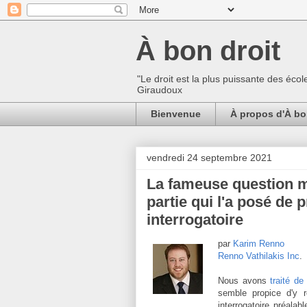
À bon droit
"Le droit est la plus puissante des écol
Giraudoux
Bienvenue
À propos d'À bo
vendredi 24 septembre 2021
La fameuse question mi
partie qui l'a posé de 
interrogatoire
par
Karim Renno
Renno Vathilakis Inc
.
Nous avons
traité de
semble propice d'y r
interrogatoire préalabl