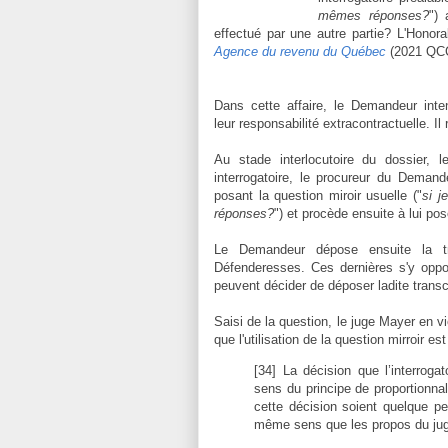
mêmes réponses?
") 
effectué par une autre partie? L'Honor
Agence du revenu du Québec
(2021 QC
Dans cette affaire, le Demandeur int
leur responsabilité extracontractuelle. 
Au stade interlocutoire du dossier, l
interrogatoire, le procureur du Demand
posant la question miroir usuelle ("
si j
réponses?
") et procède ensuite à lui pos
Le Demandeur dépose ensuite la tran
Défenderesses. Ces dernières s'y oppose
peuvent décider de déposer ladite transc
Saisi de la question, le juge Mayer en v
que l'utilisation de la question mirroir es
[34] La décision que l’interroga
sens du principe de proportionnali
cette décision soient quelque pe
même sens que les propos du j