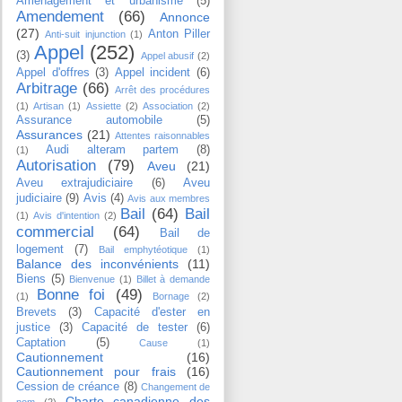
Aménagement et urbanisme
(5)
Amendement
(66)
Annonce
(27)
Anton Piller
Anti-suit injunction
(1)
Appel
(252)
(3)
Appel abusif
(2)
Appel d'offres
(3)
Appel incident
(6)
Arbitrage
(66)
Arrêt des procédures
(1)
Artisan
(1)
Assiette
(2)
Association
(2)
Assurance automobile
(5)
Assurances
(21)
Attentes raisonnables
Audi alteram partem
(8)
(1)
Autorisation
(79)
Aveu
(21)
Aveu extrajudiciaire
(6)
Aveu
judiciaire
(9)
Avis
(4)
Avis aux membres
Bail
(64)
Bail
(1)
Avis d'intention
(2)
commercial
(64)
Bail de
logement
(7)
Bail emphytéotique
(1)
Balance des inconvénients
(11)
Biens
(5)
Bienvenue
(1)
Billet à demande
Bonne foi
(49)
(1)
Bornage
(2)
Brevets
(3)
Capacité d'ester en
justice
(3)
Capacité de tester
(6)
Captation
(5)
Cause
(1)
Cautionnement
(16)
Cautionnement pour frais
(16)
Cession de créance
(8)
Changement de
Charte canadienne des