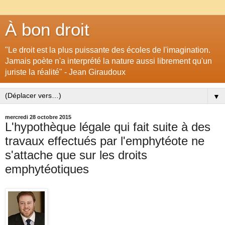
À bon droit
"Le droit est la plus puissante des écoles de l'imagination.
Jamais poète n'a interprété la nature aussi librement qu'un
juriste la réalité" - Jean Giraudoux
▼
mercredi 28 octobre 2015
L'hypothèque légale qui fait suite à des
travaux effectués par l'emphytéote ne
s'attache que sur les droits
emphytéotiques