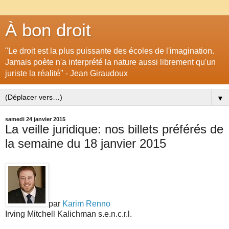
À bon droit
"Le droit est la plus puissante des écoles de l'imagination.
Jamais poète n'a interprété la nature aussi librement qu'un
juriste la réalité" - Jean Giraudoux
▼
samedi 24 janvier 2015
La veille juridique: nos billets préférés de
la semaine du 18 janvier 2015
par
Karim Renno
Irving Mitchell Kalichman s.e.n.c.r.l.