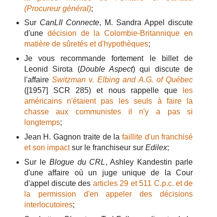
(Procureur général)
;
Sur
CanLII Connecte
, M. Sandra Appel discute
d'une
décision de la Colombie-Britannique en
matière de sûretés et d'hypothèques
;
Je vous recommande fortement le billet de
Leonid Sirota (
Double Aspect
) qui discute de
l'affaire
Switzman
v.
Elbing and A.G. of Québec
([1957] SCR 285) et nous rappelle que
les
américains n'étaient pas les seuls à faire la
chasse aux communistes il n'y a pas si
longtemps
;
Jean H. Gagnon traite de la
faillite d'un franchisé
et son impact
sur le franchiseur sur
Edilex
;
Sur le
Blogue du CRL
, Ashley Kandestin parle
d'une affaire où un juge unique de la Cour
d'appel discute des
articles 29 et 511 C.p.c. et de
la permission d'en appeler des décisions
interlocutoires
;