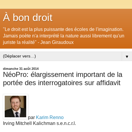
À bon droit
"Le droit est la plus puissante des écoles de l'imagination.
Jamais poète n'a interprété la nature aussi librement qu'un
juriste la réalité" - Jean Giraudoux
▼
dimanche 31 août 2014
NéoPro: élargissement important de la
portée des interrogatoires sur affidavit
par
Karim Renno
Irving Mitchell Kalichman s.e.n.c.r.l.