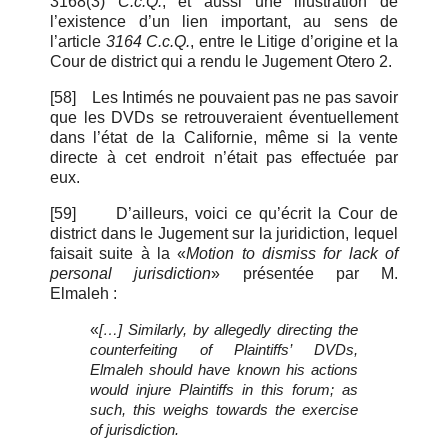
3168(3)
C.c.Q.
, et aussi une illustration de
l’existence d’un lien important, au sens de
l’article
3164 C.c.Q.
, entre le Litige d’origine et la
Cour de district qui a rendu le Jugement Otero 2.
[58]
Les Intimés ne pouvaient pas ne pas savoir
que les DVDs se retrouveraient éventuellement
dans l’état de la Californie, même si la vente
directe à cet endroit n’était pas effectuée par
eux.
[59]
D’ailleurs, voici ce qu’écrit la Cour de
district dans le Jugement sur la juridiction, lequel
faisait suite à la «
Motion to dismiss for lack of
personal jurisdiction
» présentée par M.
Elmaleh :
«
[…] Similarly, by allegedly directing the
counterfeiting of Plaintiffs’ DVDs,
Elmaleh should have known his actions
would injure Plaintiffs in this forum; as
such, this weighs towards the exercise
of jurisdiction.