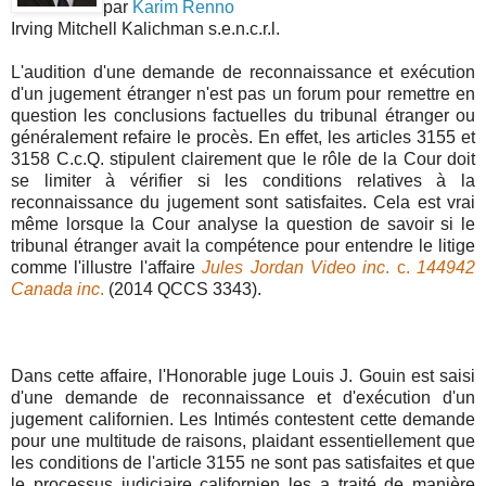
par
Karim Renno
Irving Mitchell Kalichman s.e.n.c.r.l.
L'audition d'une demande de reconnaissance et exécution
d'un jugement étranger n'est pas un forum pour remettre en
question les conclusions factuelles du tribunal étranger ou
généralement refaire le procès. En effet, les articles 3155 et
3158 C.c.Q. stipulent clairement que le rôle de la Cour doit
se limiter à vérifier si les conditions relatives à la
reconnaissance du jugement sont satisfaites. Cela est vrai
même lorsque la Cour analyse la question de savoir si le
tribunal étranger avait la compétence pour entendre le litige
comme l'illustre l'affaire
Jules Jordan Video inc
. c.
144942
Canada inc
.
(2014 QCCS 3343).
Dans cette affaire, l'Honorable juge Louis J. Gouin est saisi
d'une demande de reconnaissance et d'exécution d'un
jugement californien. Les Intimés contestent cette demande
pour une multitude de raisons, plaidant essentiellement que
les conditions de l'article 3155 ne sont pas satisfaites et que
le processus judiciaire californien les a traité de manière