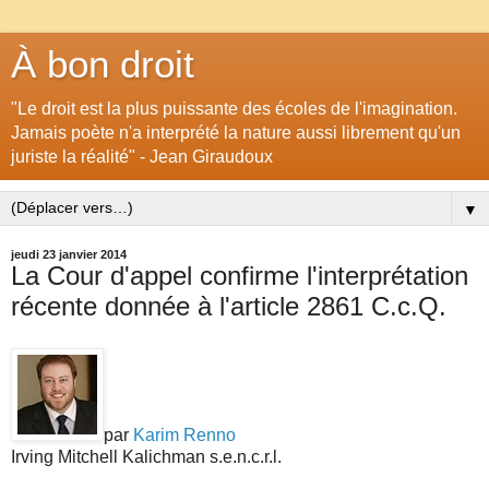
À bon droit
"Le droit est la plus puissante des écoles de l'imagination.
Jamais poète n'a interprété la nature aussi librement qu'un
juriste la réalité" - Jean Giraudoux
▼
jeudi 23 janvier 2014
La Cour d'appel confirme l'interprétation
récente donnée à l'article 2861 C.c.Q.
par
Karim Renno
Irving Mitchell Kalichman s.e.n.c.r.l.