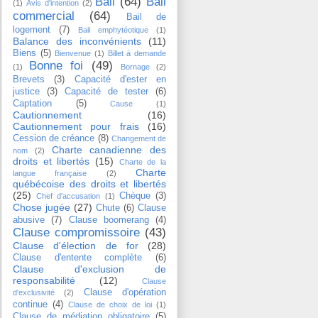
Bail
(64)
Bail
(1)
Avis d'intention
(2)
commercial
(64)
Bail de
logement
(7)
Bail emphytéotique
(1)
Balance des inconvénients
(11)
Biens
(5)
Bienvenue
(1)
Billet à demande
Bonne foi
(49)
(1)
Bornage
(2)
Brevets
(3)
Capacité d'ester en
justice
(3)
Capacité de tester
(6)
Captation
(5)
Cause
(1)
Cautionnement
(16)
Cautionnement pour frais
(16)
Cession de créance
(8)
Changement de
Charte canadienne des
nom
(2)
droits et libertés
(15)
Charte de la
Charte
langue française
(2)
québécoise des droits et libertés
(25)
Chèque
(3)
Chef d'accusation
(1)
Chose jugée
(27)
Chute
(6)
Clause
abusive
(7)
Clause boomerang
(4)
Clause compromissoire
(43)
Clause d'élection de for
(28)
Clause d'entente complète
(6)
Clause d'exclusion de
responsabilité
(12)
Clause
Clause d'opération
d'exclusivité
(2)
continue
(4)
Clause de choix de loi
(1)
Clause de médiation obligatoire
(5)