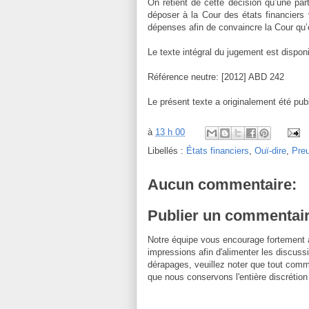
On retient de cette décision qu’une part
déposer à la Cour des états financiers 
dépenses afin de convaincre la Cour qu’e
Le texte intégral du jugement est disponi
Référence neutre: [2012] ABD 242
Le présent texte a originalement été publi
à
13 h 00
Libellés :
États financiers
,
Ouï-dire
,
Pre
Aucun commentaire:
Publier un commentai
Notre équipe vous encourage fortement 
impressions afin d'alimenter les discussi
dérapages, veuillez noter que tout comm
que nous conservons l'entière discrétion