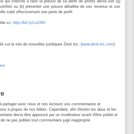
ie qui cherche à faire la preuve de sa perte de profits devra soit (a)
vérifiés ou (b) présenter une preuve détaillée de ses revenus et ses
lle subit effectivement une perte de profit.
ble ici:
http://bit.ly/LmOIkf
é sur le site de nouvelles juridiques Droit Inc. (
www.droit-inc.com
).
uve
re
à partager avec nous et nos lecteurs vos commentaires et
ons à propos de nos billets. Cependant, afin d'éviter les abus et les
entaire devra être approuvé par un modérateur avant d'être publié et
 de ne pas publier tout commentaire jugé inapproprié.