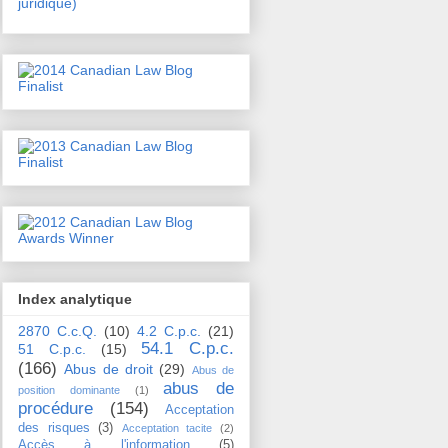
juridique)
Index analytique
2870 C.c.Q.
(10)
4.2 C.p.c.
(21)
54.1 C.p.c.
51 C.p.c.
(15)
(166)
Abus de droit
(29)
Abus de
abus de
position dominante
(1)
procédure
(154)
Acceptation
des risques
(3)
Acceptation tacite
(2)
Accès à l'information
(5)