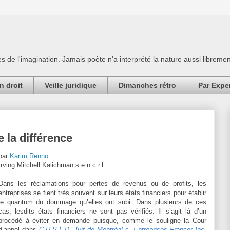
es de l'imagination. Jamais poète n'a interprété la nature aussi librement
n droit
Veille juridique
Dimanches rétro
Par Expe
te la différence
par
Karim Renno
Irving Mitchell Kalichman s.e.n.c.r.l.
Dans les réclamations pour pertes de revenus ou de profits, les
entreprises se fient très souvent sur leurs états financiers pour établir
le quantum du dommage qu’elles ont subi. Dans plusieurs de ces
cas, lesdits états financiers ne sont pas vérifiés. Il s’agit là d’un
procédé à éviter en demande puisque, comme le souligne la Cour
d’appel dans
C.H.S.L.D. Juif de Montréal
c.
Entreprises
Francer Inc
.