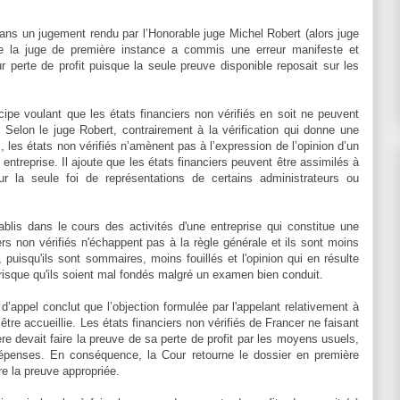
dans un jugement rendu par l’Honorable juge Michel Robert (alors juge
ue la juge de première instance a commis une erreur manifeste et
perte de profit puisque la seule preuve disponible reposait sur les
cipe voulant que les états financiers non vérifiés en soit ne peuvent
e. Selon le juge Robert, contrairement à la vérification qui donne une
rs, les états non vérifiés n’amènent pas à l’expression de l’opinion d’un
entreprise. Il ajoute que les états financiers peuvent être assimilés à
sur la seule foi de représentations de certains administrateurs ou
blis dans le cours des activités d'une entreprise qui constitue une
ers non vérifiés n'échappent pas à la règle générale et ils sont moins
, puisqu'ils sont sommaires, moins fouillés et l'opinion qui en résulte
 risque qu'ils soient mal fondés malgré un examen bien conduit.
d’appel conclut que l’objection formulée par l'appelant relativement à
 être accueillie. Les états financiers non vérifiés de Francer ne faisant
re devait faire la preuve de sa perte de profit par les moyens usuels,
épenses. En conséquence, la Cour retourne le dossier en première
re la preuve appropriée.