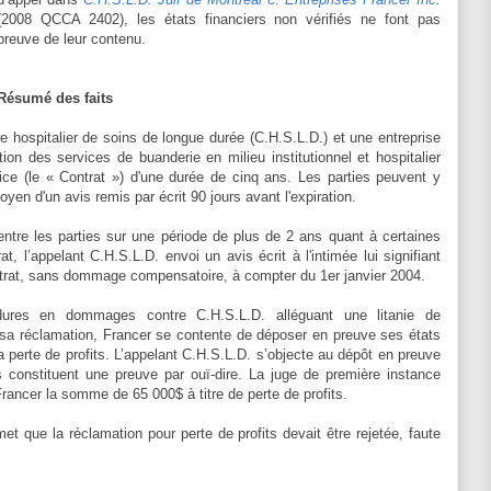
(2008 QCCA 2402), les états financiers non vérifiés ne font pas
preuve de leur contenu.
Résumé des faits
re hospitalier de soins de longue durée (C.H.S.L.D.) et une entreprise
ion des services de buanderie en milieu institutionnel et hospitalier
ice (le « Contrat ») d'une durée de cinq ans. Les parties peuvent y
yen d'un avis remis par écrit 90 jours avant l'expiration.
ntre les parties sur une période de plus de 2 ans quant à certaines
t, l’appelant C.H.S.L.D. envoi un avis écrit à l'intimée lui signifiant
ntrat, sans dommage compensatoire, à compter du 1er janvier 2004.
édures en dommages contre C.H.S.L.D. alléguant une litanie de
sa réclamation, Francer se contente de déposer en preuve ses états
a perte de profits. L’appelant C.H.S.L.D. s’objecte au dépôt en preuve
ls constituent une preuve par ouï-dire. La juge de première instance
Francer la somme de 65 000$ à titre de perte de profits.
t que la réclamation pour perte de profits devait être rejetée, faute