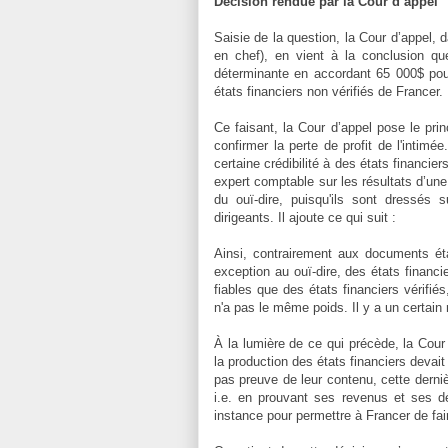
Décision rendue par la Cour d’appel
Saisie de la question, la Cour d’appel, 
en chef), en vient à la conclusion q
déterminante en accordant 65 000$ pour 
états financiers non vérifiés de Francer.
Ce faisant, la Cour d’appel pose le prin
confirmer la perte de profit de l'intimé
certaine crédibilité à des états financie
expert comptable sur les résultats d’une 
du ouï-dire, puisqu'ils sont dressés 
dirigeants. Il ajoute ce qui suit :
Ainsi, contrairement aux documents éta
exception au ouï-dire, des états financi
fiables que des états financiers vérifiés
n'a pas le même poids. Il y a un certain
À la lumière de ce qui précède, la Cour 
la production des états financiers devait
pas preuve de leur contenu, cette derniè
i.e. en prouvant ses revenus et ses d
instance pour permettre à Francer de fai