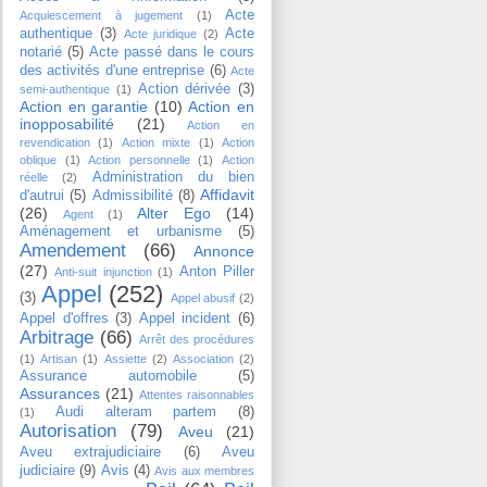
Acte
Acquiescement à jugement
(1)
authentique
(3)
Acte
Acte juridique
(2)
notarié
(5)
Acte passé dans le cours
des activités d'une entreprise
(6)
Acte
Action dérivée
(3)
semi-authentique
(1)
Action en garantie
(10)
Action en
inopposabilité
(21)
Action en
revendication
(1)
Action mixte
(1)
Action
oblique
(1)
Action personnelle
(1)
Action
Administration du bien
réelle
(2)
Affidavit
d'autrui
(5)
Admissibilité
(8)
(26)
Alter Ego
(14)
Agent
(1)
Aménagement et urbanisme
(5)
Amendement
(66)
Annonce
(27)
Anton Piller
Anti-suit injunction
(1)
Appel
(252)
(3)
Appel abusif
(2)
Appel d'offres
(3)
Appel incident
(6)
Arbitrage
(66)
Arrêt des procédures
(1)
Artisan
(1)
Assiette
(2)
Association
(2)
Assurance automobile
(5)
Assurances
(21)
Attentes raisonnables
Audi alteram partem
(8)
(1)
Autorisation
(79)
Aveu
(21)
Aveu extrajudiciaire
(6)
Aveu
judiciaire
(9)
Avis
(4)
Avis aux membres