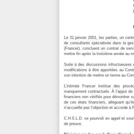
Le 31 janvier 2001, les parties, un cent
de consultants spécialisée dans la gest
(Francer), concluent un contrat de serv
mettre fin après la troisième année au mo
Suite à des discussions infructueuses e
modifications à être apportées au Contra
son intention de mettre un terme au Co
L’intimée Francer institue des proc
manquement contractuels. À l’appui de 
financiers non vérifiés pour démontrer s
de ces états financiers, alléguant qu’i
n’accueille pas l’objection et accorde à 
C.H.S.L.D. se pourvoit en appel et soume
de preuve.