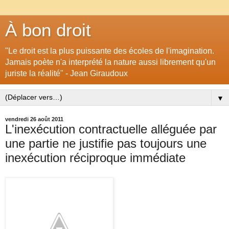
À bon droit
"Le droit est la plus puissante des écoles de l'imagination.
Jamais poète n'a interprété la nature aussi librement qu'un
juriste la réalité" - Jean Giraudoux
▼
vendredi 26 août 2011
L'inexécution contractuelle alléguée par
une partie ne justifie pas toujours une
inexécution réciproque immédiate