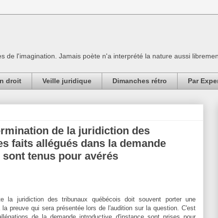
es de l'imagination. Jamais poète n'a interprété la nature aussi librement
n droit
Veille juridique
Dimanches rétro
Par Expe
ermination de la juridiction des
es faits allégués dans la demande
e sont tenus pour avérés
te la juridiction des tribunaux québécois doit souvent porter une
à la preuve qui sera présentée lors de l'audition sur la question. C'est
llégations de la demande introductive d'instance sont prises pour