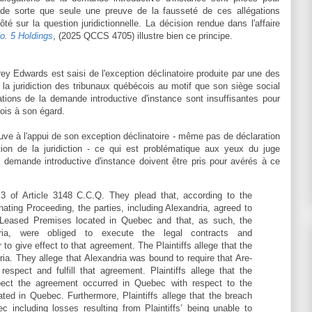
de sorte que seule une preuve de la fausseté de ces allégations
é sur la question juridictionnelle. La décision rendue dans l'affaire
o. 5 Holdings
, (2025 QCCS 4705) illustre bien ce principe.
frey Edwards est saisi de l'exception déclinatoire produite par une des
la juridiction des tribunaux québécois au motif que son siège social
gations de la demande introductive d'instance sont insuffisantes pour
cois à son égard.
e à l'appui de son exception déclinatoire - même pas de déclaration
ion de la juridiction - ce qui est problématique aux yeux du juge
 demande introductive d'instance doivent être pris pour avérés à ce
h 3 of Article 3148 C.C.Q. They plead that, according to the
inating Proceeding, the parties, including Alexandria, agreed to
 Leased Premises located in Quebec and that, as such, the
dria, were obliged to execute the legal contracts and
to give effect to that agreement. The Plaintiffs allege that the
. They allege that Alexandria was bound to require that Are-
respect and fulfill that agreement. Plaintiffs allege that the
spect the agreement occurred in Quebec with respect to the
ed in Quebec. Furthermore, Plaintiffs allege that the breach
ncluding losses resulting from Plaintiffs’ being unable to