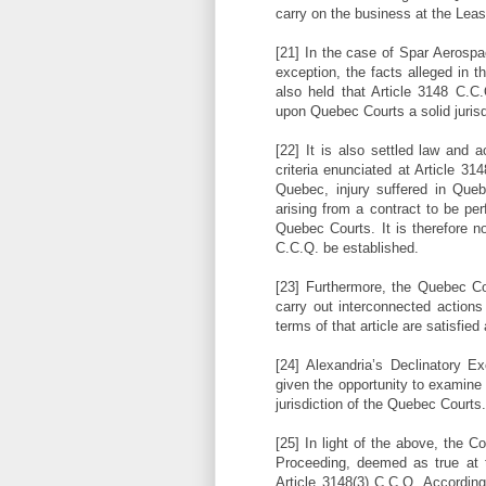
carry on the business at the Lea
[21] In the case of Spar Aerospa
exception, the facts alleged in 
also held that Article 3148 C.C.
upon Quebec Courts a solid jurisd
[22] It is also settled law and a
criteria enunciated at Article 31
Quebec, injury suffered in Queb
arising from a contract to be per
Quebec Courts. It is therefore no
C.C.Q. be established.
[23] Furthermore, the Quebec Cou
carry out interconnected actions 
terms of that article are satisfie
[24] Alexandria’s Declinatory Ex
given the opportunity to examine 
jurisdiction of the Quebec Courts.
[25] In light of the above, the C
Proceeding, deemed as true at th
Article 3148(3) C.C.Q. According