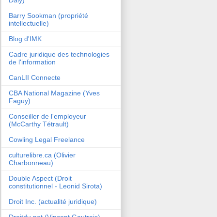
Barry Sookman (propriété
intellectuelle)
Blog d'IMK
Cadre juridique des technologies
de l'information
CanLII Connecte
CBA National Magazine (Yves
Faguy)
Conseiller de l'employeur
(McCarthy Tétrault)
Cowling Legal Freelance
culturelibre.ca (Olivier
Charbonneau)
Double Aspect (Droit
constitutionnel - Leonid Sirota)
Droit Inc. (actualité juridique)
Droitdu.net (Vincent Gautrais)