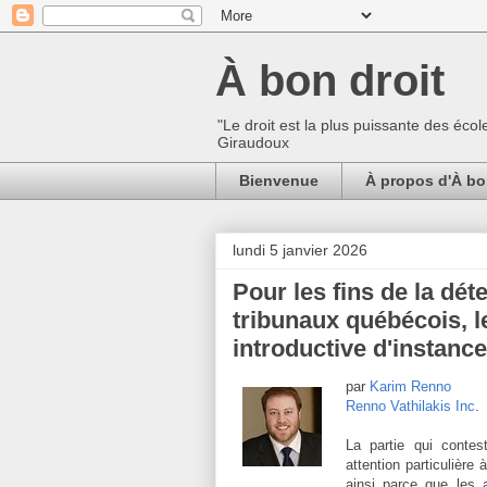
À bon droit
"Le droit est la plus puissante des écol
Giraudoux
Bienvenue
À propos d'À bo
lundi 5 janvier 2026
Pour les fins de la dét
tribunaux québécois, l
introductive d'instanc
par
Karim Renno
Renno Vathilakis Inc
.
La partie qui contes
attention particulière 
ainsi parce que les a