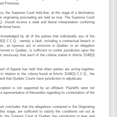
sed Premises.
ce, the Supreme Court held that, at the stage of a declinatory
the originating proceeding are held as true. The Supreme Court
Q. should receive a wide and liberal interpretation conferring
ictional basis.
cknowledged by all of the parties that individually any of the
48(3) C.C.Q., namely a fault, including a contractual breach in
ec, an injurious act or omission in Quebec or an obligation
formed in Quebec, is sufficient to confer jurisdiction upon the
t necessary that each of the criteria stated in Article 3148(3)
rt of Appeal has held that when parties are acting together,
in relation to the criteria found at Article 3148(3) C.C.Q., the
d and that Quebec Courts have jurisdiction to adjudicate.
ception is not supported by an affidavit. Plaintiffs were not
a representative of Alexandria regarding its contestation of the
ourt concludes that the allegations contained in the Originating
is stage, are sufficient to satisfy the conditions set out at
ly, the Superior Court of Quebec has jurisdiction to hear and