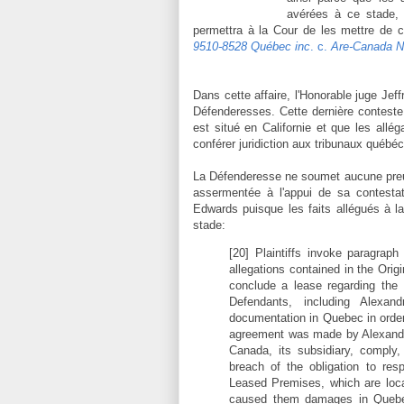
avérées à ce stade, 
permettra à la Cour de les mettre de côt
9510-8528 Québec inc
. c.
Are-Canada N
Dans cette affaire, l'Honorable juge Jef
Défenderesses. Cette dernière conteste 
est situé en Californie et que les allé
conférer juridiction aux tribunaux québé
La Défenderesse ne soumet aucune preuv
assermentée à l'appui de sa contestat
Edwards puisque les faits allégués à la
stade:
[20] Plaintiffs invoke paragrap
allegations contained in the Orig
conclude a lease regarding the
Defendants, including Alexan
documentation in Quebec in order 
agreement was made by Alexandria
Canada, its subsidiary, comply, 
breach of the obligation to re
Leased Premises, which are locat
caused them damages in Quebec i