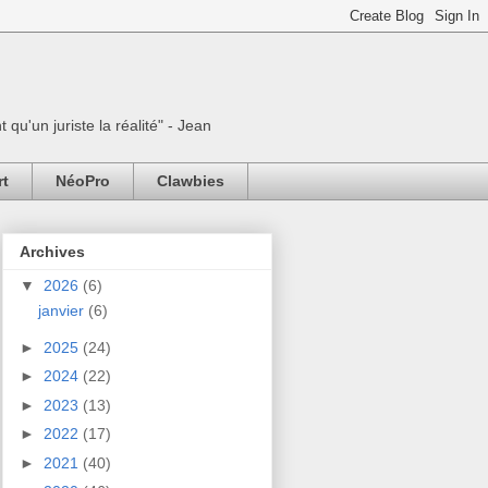
 qu'un juriste la réalité" - Jean
rt
NéoPro
Clawbies
Archives
▼
2026
(6)
janvier
(6)
►
2025
(24)
►
2024
(22)
►
2023
(13)
►
2022
(17)
►
2021
(40)