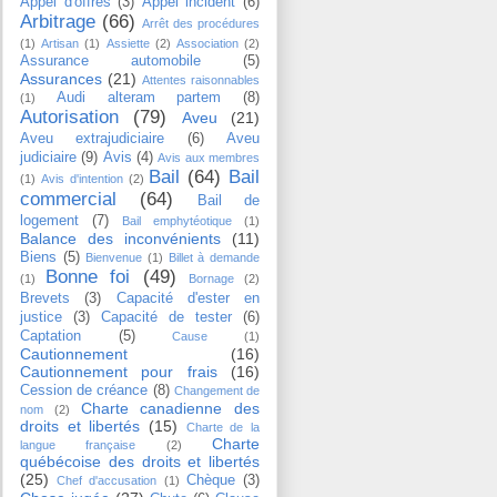
Appel d'offres
(3)
Appel incident
(6)
Arbitrage
(66)
Arrêt des procédures
(1)
Artisan
(1)
Assiette
(2)
Association
(2)
Assurance automobile
(5)
Assurances
(21)
Attentes raisonnables
Audi alteram partem
(8)
(1)
Autorisation
(79)
Aveu
(21)
Aveu extrajudiciaire
(6)
Aveu
judiciaire
(9)
Avis
(4)
Avis aux membres
Bail
(64)
Bail
(1)
Avis d'intention
(2)
commercial
(64)
Bail de
logement
(7)
Bail emphytéotique
(1)
Balance des inconvénients
(11)
Biens
(5)
Bienvenue
(1)
Billet à demande
Bonne foi
(49)
(1)
Bornage
(2)
Brevets
(3)
Capacité d'ester en
justice
(3)
Capacité de tester
(6)
Captation
(5)
Cause
(1)
Cautionnement
(16)
Cautionnement pour frais
(16)
Cession de créance
(8)
Changement de
Charte canadienne des
nom
(2)
droits et libertés
(15)
Charte de la
Charte
langue française
(2)
québécoise des droits et libertés
(25)
Chèque
(3)
Chef d'accusation
(1)