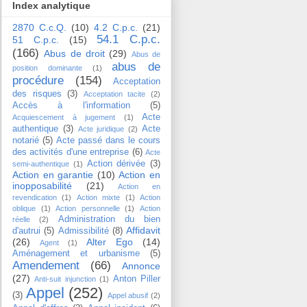
Index analytique
2870 C.c.Q.
(10)
4.2 C.p.c.
(21)
54.1 C.p.c.
51 C.p.c.
(15)
(166)
Abus de droit
(29)
Abus de
abus de
position dominante
(1)
procédure
(154)
Acceptation
des risques
(3)
Acceptation tacite
(2)
Accès à l'information
(5)
Acte
Acquiescement à jugement
(1)
authentique
(3)
Acte
Acte juridique
(2)
notarié
(5)
Acte passé dans le cours
des activités d'une entreprise
(6)
Acte
Action dérivée
(3)
semi-authentique
(1)
Action en garantie
(10)
Action en
inopposabilité
(21)
Action en
revendication
(1)
Action mixte
(1)
Action
oblique
(1)
Action personnelle
(1)
Action
Administration du bien
réelle
(2)
Affidavit
d'autrui
(5)
Admissibilité
(8)
(26)
Alter Ego
(14)
Agent
(1)
Aménagement et urbanisme
(5)
Amendement
(66)
Annonce
(27)
Anton Piller
Anti-suit injunction
(1)
Appel
(252)
(3)
Appel abusif
(2)