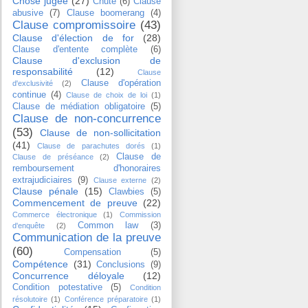
Chose jugée
(27)
Chute
(6)
Clause
abusive
(7)
Clause boomerang
(4)
Clause compromissoire
(43)
Clause d'élection de for
(28)
Clause d'entente complète
(6)
Clause d'exclusion de
responsabilité
(12)
Clause
Clause d'opération
d'exclusivité
(2)
continue
(4)
Clause de choix de loi
(1)
Clause de médiation obligatoire
(5)
Clause de non-concurrence
(53)
Clause de non-sollicitation
(41)
Clause de parachutes dorés
(1)
Clause de
Clause de préséance
(2)
remboursement d'honoraires
extrajudiciaires
(9)
Clause externe
(2)
Clause pénale
(15)
Clawbies
(5)
Commencement de preuve
(22)
Commerce électronique
(1)
Commission
Common law
(3)
d'enquête
(2)
Communication de la preuve
(60)
Compensation
(5)
Compétence
(31)
Conclusions
(9)
Concurrence déloyale
(12)
Condition potestative
(5)
Condition
résolutoire
(1)
Conférence préparatoire
(1)