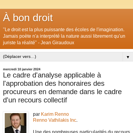
À bon droit
"Le droit est la plus puissante des écoles de l'imagination.
Jamais poète n'a interprété la nature aussi librement qu'un
juriste la réalité" - Jean Giraudoux
▼
mercredi 10 janvier 2024
Le cadre d'analyse applicable à
l'approbation des honoraires des
procureurs en demande dans le cadre
d'un recours collectif
par
Karim Renno
Renno Vathilakis Inc
.
Une des nombreuses particularités du recours