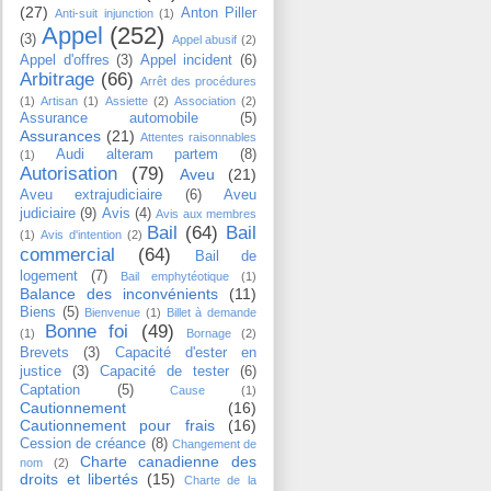
(27)
Anton Piller
Anti-suit injunction
(1)
Appel
(252)
(3)
Appel abusif
(2)
Appel d'offres
(3)
Appel incident
(6)
Arbitrage
(66)
Arrêt des procédures
(1)
Artisan
(1)
Assiette
(2)
Association
(2)
Assurance automobile
(5)
Assurances
(21)
Attentes raisonnables
Audi alteram partem
(8)
(1)
Autorisation
(79)
Aveu
(21)
Aveu extrajudiciaire
(6)
Aveu
judiciaire
(9)
Avis
(4)
Avis aux membres
Bail
(64)
Bail
(1)
Avis d'intention
(2)
commercial
(64)
Bail de
logement
(7)
Bail emphytéotique
(1)
Balance des inconvénients
(11)
Biens
(5)
Bienvenue
(1)
Billet à demande
Bonne foi
(49)
(1)
Bornage
(2)
Brevets
(3)
Capacité d'ester en
justice
(3)
Capacité de tester
(6)
Captation
(5)
Cause
(1)
Cautionnement
(16)
Cautionnement pour frais
(16)
Cession de créance
(8)
Changement de
Charte canadienne des
nom
(2)
droits et libertés
(15)
Charte de la