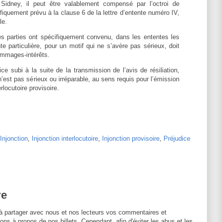
 Sidney, il peut être valablement compensé par l’octroi de
iquement prévu à la clause 6 de la lettre d’entente numéro IV,
ale.
les parties ont spécifiquement convenu, dans les ententes les
ente particulière, pour un motif qui ne s’avère pas sérieux, doit
dommages-intérêts.
ce subi à la suite de la transmission de l’avis de résiliation,
, n’est pas sérieux ou irréparable, au sens requis pour l’émission
rlocutoire provisoire.
Injonction
,
Injonction interlocutoire
,
Injonction provisoire
,
Préjudice
re
à partager avec nous et nos lecteurs vos commentaires et
ons à propos de nos billets. Cependant, afin d'éviter les abus et les