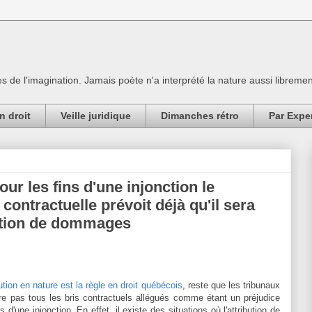
es de l'imagination. Jamais poète n'a interprété la nature aussi librement
n droit
Veille juridique
Dimanches rétro
Par Expe
our les fins d'une injonction le
 contractuelle prévoit déjà qu'il sera
ution de dommages
ution en nature est la règle en droit québécois
, reste que les tribunaux
e pas tous les bris contractuels allégués comme étant un préjudice
ns d'une injonction. En effet, il existe des situations où l'attribution de