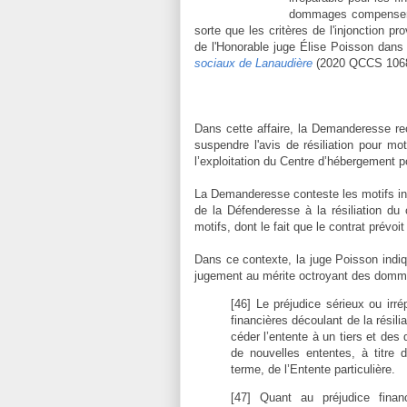
dommages compensera 
sorte que les critères de l'injonction pr
de l'Honorable juge Élise Poisson dan
sociaux de Lanaudière
(2020 QCCS 1068)
Dans cette affaire, la Demanderesse rec
suspendre l'avis de résiliation pour mo
l’exploitation du Centre d’hébergement p
La Demanderesse conteste les motifs invoq
de la Défenderesse à la résiliation d
motifs, dont le fait que le contrat prév
Dans ce contexte, la juge Poisson indiqu
jugement au mérite octroyant des dommag
[46] Le préjudice sérieux ou irr
financières découlant de la résili
céder l’entente à un tiers et des 
de nouvelles ententes, à titre d
terme, de l’Entente particulière.
[47] Quant au préjudice financ