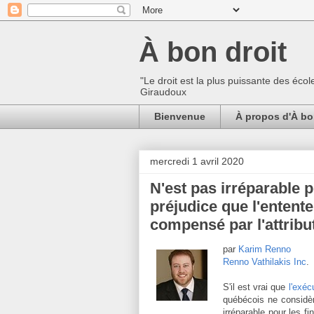
À bon droit
"Le droit est la plus puissante des écol
Giraudoux
Bienvenue
À propos d'À bo
mercredi 1 avril 2020
N'est pas irréparable p
préjudice que l'entente
compensé par l'attrib
par
Karim Renno
Renno Vathilakis Inc
.
S'il est vrai que
l'exéc
québécois ne considèr
irréparable pour les fi