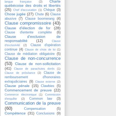
Charte
langue française
(2)
québécoise des droits et libertés
(25)
Chèque
(3)
Chef d'accusation
(1)
Chose jugée
(27)
Chute
(6)
Clause
abusive
(7)
Clause boomerang
(4)
Clause compromissoire
(43)
Clause d'élection de for
(28)
Clause d'entente complète
(6)
Clause d'exclusion de
responsabilité
(12)
Clause
Clause d'opération
d'exclusivité
(2)
continue
(4)
Clause de choix de loi
(1)
Clause de médiation obligatoire
(5)
Clause de non-concurrence
(53)
Clause de non-sollicitation
(41)
Clause de parachutes dorés
(1)
Clause de
Clause de préséance
(2)
remboursement d'honoraires
extrajudiciaires
(9)
Clause externe
(2)
Clause pénale
(15)
Clawbies
(5)
Commencement de preuve
(22)
Commerce électronique
(1)
Commission
Common law
(3)
d'enquête
(2)
Communication de la preuve
(60)
Compensation
(5)
Compétence
(31)
Conclusions
(9)