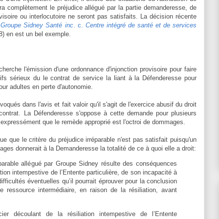
complètement le préjudice allégué par la partie demanderesse, de
ovisoire ou interlocutoire ne seront pas satisfaits. La décision récente
s
Groupe Sidney Santé inc
. c.
Centre intégré de santé et de services
 en est un bel exemple.
herche l'émission d'une ordonnance d'injonction provisoire pour faire
tifs sérieux du le contrat de service la liant à la Défenderesse pour
our adultes en perte d'autonomie.
ués dans l'avis et fait valoir qu'il s'agit de l'exercice abusif du droit
u contrat. La Défenderesse s'oppose à cette demande pour plusieurs
oit expressément que le remède approprié est l'octroi de dommages.
e que le critère du préjudice irréparable n'est pas satisfait puisqu'un
es donnerait à la Demanderesse la totalité de ce à quoi elle a droit:
éparable allégué par Groupe Sidney résulte des con­séquences
ation intempestive de l’Entente particulière, de son incapacité à
difficultés éventuelles qu’il pourrait éprouver pour la conclusion
e ressource intermédiaire, en raison de la résiliation, avant
ier découlant de la résiliation intempestive de l’Entente