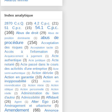
Index analytique
2870 C.c.Q.
(10)
4.2 C.p.c.
(21)
54.1 C.p.c.
51 C.p.c.
(15)
(166)
Abus de droit
(29)
Abus de
abus de
position dominante
(1)
procédure
(154)
Acceptation
des risques
(3)
Acceptation tacite
(2)
Accès à l'information
(5)
Acte
Acquiescement à jugement
(1)
authentique
(3)
Acte
Acte juridique
(2)
notarié
(5)
Acte passé dans le cours
des activités d'une entreprise
(6)
Acte
Action dérivée
(3)
semi-authentique
(1)
Action en garantie
(10)
Action en
inopposabilité
(21)
Action en
revendication
(1)
Action mixte
(1)
Action
oblique
(1)
Action personnelle
(1)
Action
Administration du bien
réelle
(2)
Affidavit
d'autrui
(5)
Admissibilité
(8)
(26)
Alter Ego
(14)
Agent
(1)
Aménagement et urbanisme
(5)
Amendement
(66)
Annonce