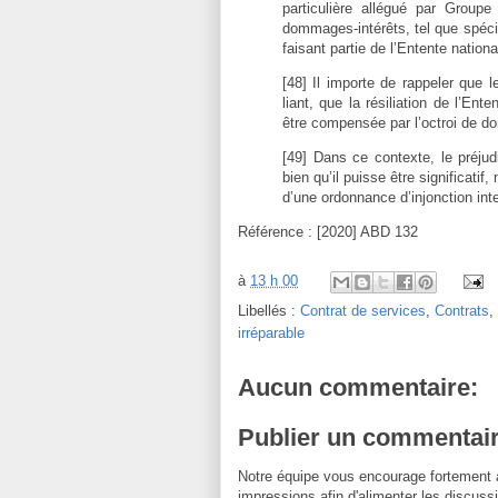
particulière allégué par Groupe
dommages-intérêts, tel que spécif
faisant partie de l’Entente nation
[48] Il importe de rappeler que 
liant, que la résiliation de l’Ent
être compensée par l’octroi de 
[49] Dans ce contexte, le préjudi
bien qu’il puisse être significatif
d’une ordonnance d’injonction inte
Référence : [2020] ABD 132
à
13 h 00
Libellés :
Contrat de services
,
Contrats
,
irréparable
Aucun commentaire:
Publier un commentai
Notre équipe vous encourage fortement 
impressions afin d'alimenter les discussi