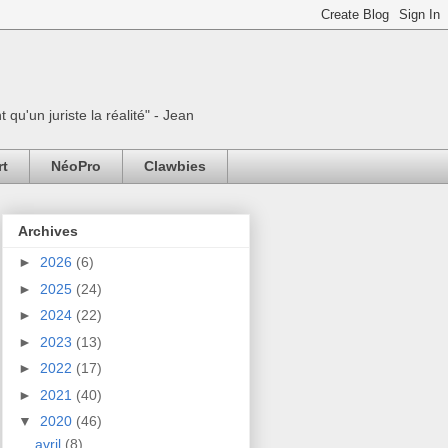
 qu'un juriste la réalité" - Jean
rt
NéoPro
Clawbies
Archives
►
2026
(6)
►
2025
(24)
►
2024
(22)
►
2023
(13)
►
2022
(17)
►
2021
(40)
▼
2020
(46)
avril
(8)