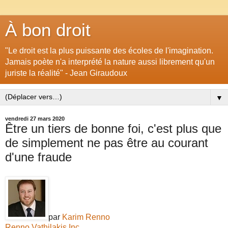
À bon droit
"Le droit est la plus puissante des écoles de l'imagination.
Jamais poète n'a interprété la nature aussi librement qu'un
juriste la réalité" - Jean Giraudoux
▼
vendredi 27 mars 2020
Être un tiers de bonne foi, c'est plus que
de simplement ne pas être au courant
d'une fraude
par
Karim Renno
Renno Vathilakis Inc
.