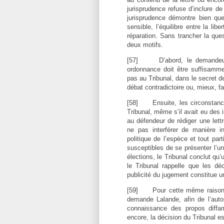
jurisprudence refuse d’inclure de
jurisprudence démontre bien que
sensible, l’équilibre entre la lib
réparation. Sans trancher la ques
deux motifs.
[57]
D’abord, le demandeu
ordonnance doit être suffisammen
pas au Tribunal, dans le secret de
débat contradictoire ou, mieux, fa
[58]
Ensuite, les circonstan
Tribunal, même s’il avait eu des 
au défendeur de rédiger une lettr
ne pas interférer de manière inj
politique de l’espèce et tout par
susceptibles de se présenter l’u
élections, le Tribunal conclut qu’
le Tribunal rappelle que les dé
publicité du jugement constitue 
[59]
Pour cette même raison
demande Lalande, afin de l’aut
connaissance des propos diffama
encore, la décision du Tribunal es