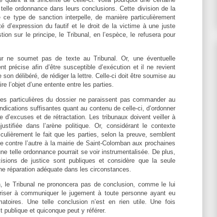
 telle ordonnance dans leurs conclusions. Cette division de la
 ce type de sanction interpelle, de manière particulièrement
erté d’expression du fautif et le droit de la victime à une juste
tion sur le principe, le Tribunal, en l’espèce, le refusera pour
r ne soumet pas de texte au Tribunal. Or, une éventuelle
t précise afin d’être susceptible d’exécution et il ne revient
 son délibéré, de rédiger la lettre. Celle-ci doit être soumise au
ire l’objet d’une entente entre les parties.
ces particulières du dossier ne paraissent pas commander au
indications suffisantes quant au contenu de celle-ci, d’ordonner
e d’excuses et de rétractation. Les tribunaux doivent veiller à
ustifiée dans l’arène politique. Or, considérant le contexte
ticulièrement le fait que les parties, selon la preuve, semblent
ne contre l’autre à la mairie de Saint-Colomban aux prochaines
une telle ordonnance pourrait se voir instrumentalisée. De plus,
cisions de justice sont publiques et considère que la seule
une réparation adéquate dans les circonstances.
, le Tribunal ne prononcera pas de conclusion, comme le lui
oriser à communiquer le jugement à toute personne ayant eu
toires. Une telle conclusion n’est en rien utile. Une fois
t publique et quiconque peut y référer.