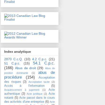
Index analytique
2870 C.c.Q.
(10)
4.2 C.p.c.
(21)
54.1 C.p.c.
51 C.p.c.
(15)
(166)
Abus de droit
(29)
Abus de
abus de
position dominante
(1)
procédure
(154)
Acceptation
des risques
(3)
Acceptation tacite
(2)
Accès à l'information
(5)
Acte
Acquiescement à jugement
(1)
authentique
(3)
Acte
Acte juridique
(2)
notarié
(5)
Acte passé dans le cours
des activités d'une entreprise
(6)
Acte