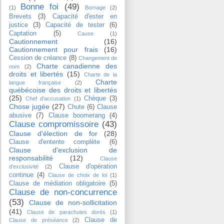
Bonne foi
(49)
(1)
Bornage
(2)
Brevets
(3)
Capacité d'ester en
justice
(3)
Capacité de tester
(6)
Captation
(5)
Cause
(1)
Cautionnement
(16)
Cautionnement pour frais
(16)
Cession de créance
(8)
Changement de
Charte canadienne des
nom
(2)
droits et libertés
(15)
Charte de la
Charte
langue française
(2)
québécoise des droits et libertés
(25)
Chèque
(3)
Chef d'accusation
(1)
Chose jugée
(27)
Chute
(6)
Clause
abusive
(7)
Clause boomerang
(4)
Clause compromissoire
(43)
Clause d'élection de for
(28)
Clause d'entente complète
(6)
Clause d'exclusion de
responsabilité
(12)
Clause
Clause d'opération
d'exclusivité
(2)
continue
(4)
Clause de choix de loi
(1)
Clause de médiation obligatoire
(5)
Clause de non-concurrence
(53)
Clause de non-sollicitation
(41)
Clause de parachutes dorés
(1)
Clause de
Clause de préséance
(2)