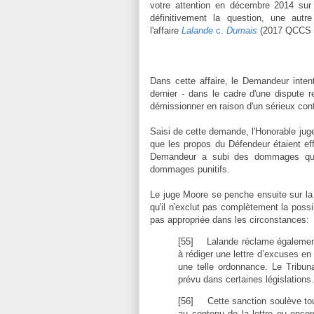
votre attention en décembre 2014 sur
définitivement la question, une autr
l'affaire
Lalande
c.
Dumais
(2017 QCCS 
Dans cette affaire, le Demandeur inte
dernier - dans le cadre d'une dispute r
démissionner en raison d'un sérieux confl
Saisi de cette demande, l'Honorable juge
que les propos du Défendeur étaient effe
Demandeur a subi des dommages qu'
dommages punitifs.
Le juge Moore se penche ensuite sur la
qu'il n'exclut pas complètement la possib
pas appropriée dans les circonstances:
[55]
Lalande réclame également
à rédiger une lettre d’excuses en
une telle ordonnance. Le Tribun
prévu dans certaines législations
[56]
Cette sanction soulève to
au contenu de la lettre ou encore