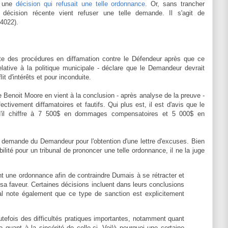
 une
décision qui refusait une telle ordonnance
. Or, sans trancher
e décision récente vient refuser une telle demande. Il s'agit de
4022).
nte des procédures en diffamation contre le Défendeur après que ce
elative à la politique municipale - déclare que le Demandeur devrait
it d'intérêts et pour inconduite.
 Benoit Moore en vient à la conclusion - après analyse de la preuve -
ctivement diffamatoires et fautifs. Qui plus est, il est d'avis que le
il chiffre à 7 500$ en dommages compensatoires et 5 000$ en
 demande du Demandeur pour l'obtention d'une lettre d'excuses. Bien
ilité pour un tribunal de prononcer une telle ordonnance, il ne la juge
 une ordonnance afin de contraindre Dumais à se rétracter et
 sa faveur. Certaines décisions incluent dans leurs conclusions
al note également que ce type de sanction est explicitement
.
utefois des difficultés pratiques importantes, notamment quant
 quant à la sincérité de celle-ci. Voilà pourquoi une certaine