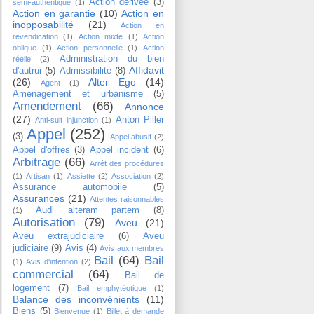
Action dérivée
(3)
semi-authentique
(1)
Action en garantie
(10)
Action en
inopposabilité
(21)
Action en
revendication
(1)
Action mixte
(1)
Action
oblique
(1)
Action personnelle
(1)
Action
Administration du bien
réelle
(2)
Affidavit
d'autrui
(5)
Admissibilité
(8)
(26)
Alter Ego
(14)
Agent
(1)
Aménagement et urbanisme
(5)
Amendement
(66)
Annonce
(27)
Anton Piller
Anti-suit injunction
(1)
Appel
(252)
(3)
Appel abusif
(2)
Appel d'offres
(3)
Appel incident
(6)
Arbitrage
(66)
Arrêt des procédures
(1)
Artisan
(1)
Assiette
(2)
Association
(2)
Assurance automobile
(5)
Assurances
(21)
Attentes raisonnables
Audi alteram partem
(8)
(1)
Autorisation
(79)
Aveu
(21)
Aveu extrajudiciaire
(6)
Aveu
judiciaire
(9)
Avis
(4)
Avis aux membres
Bail
(64)
Bail
(1)
Avis d'intention
(2)
commercial
(64)
Bail de
logement
(7)
Bail emphytéotique
(1)
Balance des inconvénients
(11)
Biens
(5)
Bienvenue
(1)
Billet à demande