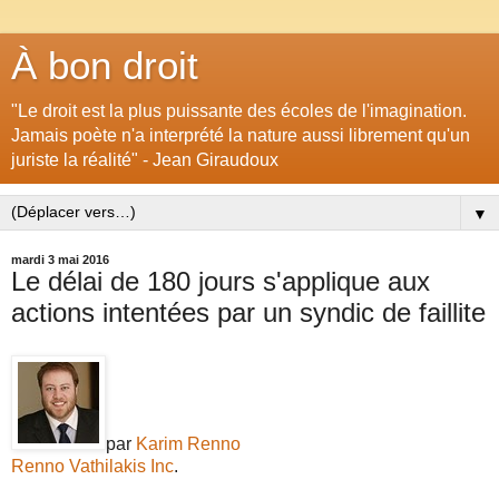
À bon droit
"Le droit est la plus puissante des écoles de l'imagination.
Jamais poète n'a interprété la nature aussi librement qu'un
juriste la réalité" - Jean Giraudoux
▼
mardi 3 mai 2016
Le délai de 180 jours s'applique aux
actions intentées par un syndic de faillite
par
Karim Renno
Renno Vathilakis Inc
.