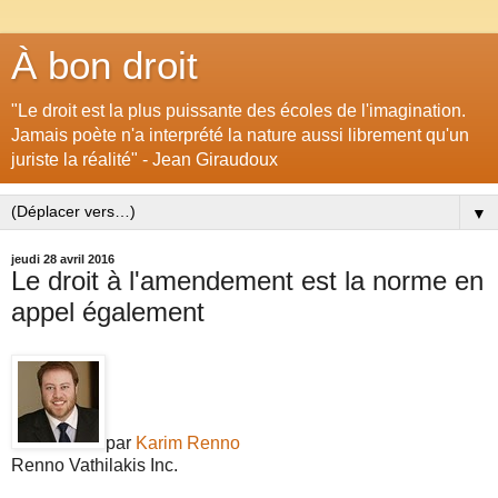
À bon droit
"Le droit est la plus puissante des écoles de l'imagination.
Jamais poète n'a interprété la nature aussi librement qu'un
juriste la réalité" - Jean Giraudoux
▼
jeudi 28 avril 2016
Le droit à l'amendement est la norme en
appel également
par
Karim Renno
Renno Vathilakis Inc.