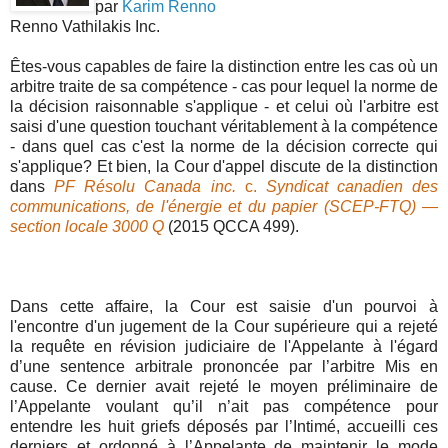
par
Karim Renno
Renno Vathilakis Inc.
Êtes-vous capables de faire la distinction entre les cas où un
arbitre traite de sa compétence - cas pour lequel la norme de
la décision raisonnable s'applique - et celui où l'arbitre est
saisi d'une question touchant véritablement à la compétence
- dans quel cas c'est la norme de la décision correcte qui
s'applique? Et bien, la Cour d'appel discute de la distinction
dans
PF Résolu Canada inc.
c.
Syndicat canadien des
communications, de l'énergie et du papier (SCEP-FTQ) —
section locale 3000 Q
(2015 QCCA 499).
Dans cette affaire, la Cour est saisie d'un pourvoi à
l'encontre d'un jugement de la Cour supérieure qui a rejeté
la requête en révision judiciaire de l'Appelante à l'égard
d’une sentence arbitrale prononcée par l’arbitre Mis en
cause. Ce dernier avait rejeté le moyen préliminaire de
l’Appelante voulant qu’il n’ait pas compétence pour
entendre les huit griefs déposés par l’Intimé, accueilli ces
derniers et ordonné à l’Appelante de maintenir le mode