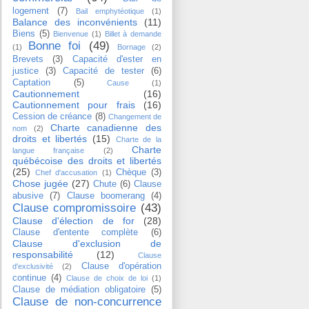
logement
(7)
Bail emphytéotique
(1)
Balance des inconvénients
(11)
Biens
(5)
Bienvenue
(1)
Billet à demande
Bonne foi
(49)
(1)
Bornage
(2)
Brevets
(3)
Capacité d'ester en
justice
(3)
Capacité de tester
(6)
Captation
(5)
Cause
(1)
Cautionnement
(16)
Cautionnement pour frais
(16)
Cession de créance
(8)
Changement de
Charte canadienne des
nom
(2)
droits et libertés
(15)
Charte de la
Charte
langue française
(2)
québécoise des droits et libertés
(25)
Chèque
(3)
Chef d'accusation
(1)
Chose jugée
(27)
Chute
(6)
Clause
abusive
(7)
Clause boomerang
(4)
Clause compromissoire
(43)
Clause d'élection de for
(28)
Clause d'entente complète
(6)
Clause d'exclusion de
responsabilité
(12)
Clause
Clause d'opération
d'exclusivité
(2)
continue
(4)
Clause de choix de loi
(1)
Clause de médiation obligatoire
(5)
Clause de non-concurrence