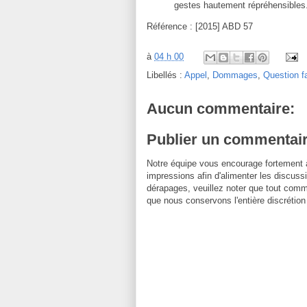
gestes hautement répréhensibles
Référence : [2015] ABD 57
à
04 h 00
Libellés :
Appel
,
Dommages
,
Question f
Aucun commentaire:
Publier un commentai
Notre équipe vous encourage fortement 
impressions afin d'alimenter les discussi
dérapages, veuillez noter que tout comm
que nous conservons l'entière discrétion