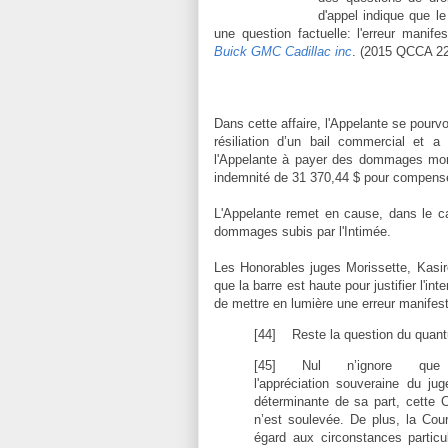
d'appel indique que le
une question factuelle: l'erreur manife
Buick GMC Cadillac inc
. (2015 QCCA 228
Dans cette affaire, l'Appelante se pourv
résiliation d’un bail commercial et a
l'Appelante à payer des dommages mor
indemnité de 31 370,44 $ pour compenser 
L'Appelante remet en cause, dans le ca
dommages subis par l'Intimée.
Les Honorables juges Morissette, Kasir
que la barre est haute pour justifier l'i
de mettre en lumière une erreur manifest
[44]
Reste la question du qua
[45] Nul n’ignore que
l'appréciation souveraine du ju
déterminante de sa part, cette Co
n’est soulevée. De plus, la Cou
égard aux circonstances particul