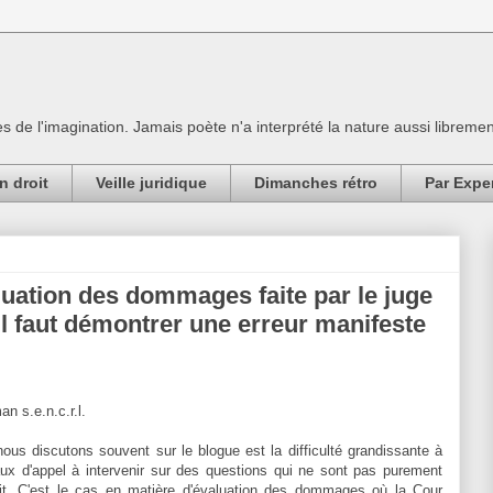
es de l'imagination. Jamais poète n'a interprété la nature aussi librement
n droit
Veille juridique
Dimanches rétro
Par Expe
aluation des dommages faite par le juge
il faut démontrer une erreur manifeste
an s.e.n.c.r.l.
us discutons souvent sur le blogue est la difficulté grandissante à
aux d'appel à intervenir sur des questions qui ne sont pas purement
it. C'est le cas en matière d'évaluation des dommages où la Cour