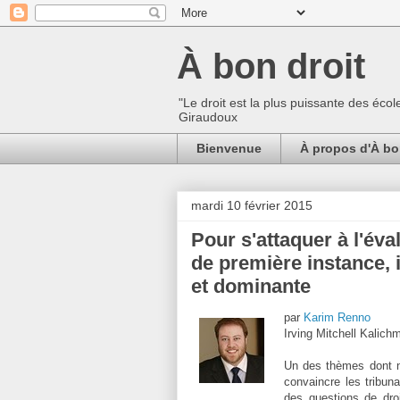
À bon droit
"Le droit est la plus puissante des écol
Giraudoux
Bienvenue
À propos d'À bo
mardi 10 février 2015
Pour s'attaquer à l'év
de première instance, 
et dominante
par
Karim Renno
Irving Mitchell Kalichm
Un des thèmes dont no
convaincre les tribun
des questions de dro