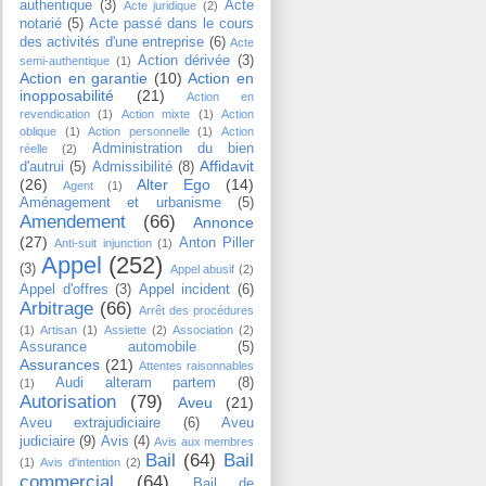
authentique
(3)
Acte
Acte juridique
(2)
notarié
(5)
Acte passé dans le cours
des activités d'une entreprise
(6)
Acte
Action dérivée
(3)
semi-authentique
(1)
Action en garantie
(10)
Action en
inopposabilité
(21)
Action en
revendication
(1)
Action mixte
(1)
Action
oblique
(1)
Action personnelle
(1)
Action
Administration du bien
réelle
(2)
Affidavit
d'autrui
(5)
Admissibilité
(8)
(26)
Alter Ego
(14)
Agent
(1)
Aménagement et urbanisme
(5)
Amendement
(66)
Annonce
(27)
Anton Piller
Anti-suit injunction
(1)
Appel
(252)
(3)
Appel abusif
(2)
Appel d'offres
(3)
Appel incident
(6)
Arbitrage
(66)
Arrêt des procédures
(1)
Artisan
(1)
Assiette
(2)
Association
(2)
Assurance automobile
(5)
Assurances
(21)
Attentes raisonnables
Audi alteram partem
(8)
(1)
Autorisation
(79)
Aveu
(21)
Aveu extrajudiciaire
(6)
Aveu
judiciaire
(9)
Avis
(4)
Avis aux membres
Bail
(64)
Bail
(1)
Avis d'intention
(2)
commercial
(64)
Bail de