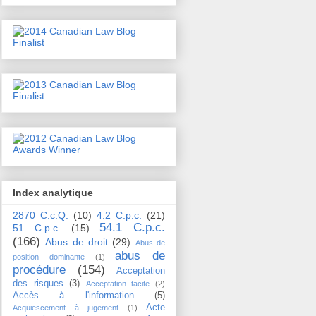
Index analytique
2870 C.c.Q.
(10)
4.2 C.p.c.
(21)
54.1 C.p.c.
51 C.p.c.
(15)
(166)
Abus de droit
(29)
Abus de
abus de
position dominante
(1)
procédure
(154)
Acceptation
des risques
(3)
Acceptation tacite
(2)
Accès à l'information
(5)
Acte
Acquiescement à jugement
(1)