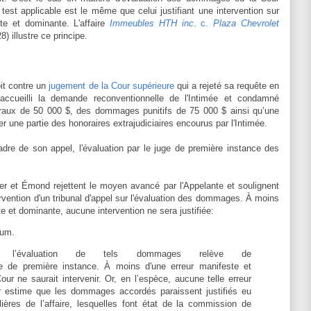
 test applicable est le même que celui justifiant une intervention sur
ste et dominante. L'affaire
Immeubles HTH inc
. c.
Plaza Chevrolet
) illustre ce principe.
oit contre un
jugement de la Cour supérieure
qui a rejeté sa requête en
 accueilli la demande reconventionnelle de l'Intimée et condamné
aux de 50 000 $, des dommages punitifs de 75 000 $ ainsi qu’une
une partie des honoraires extrajudiciaires encourus par l'Intimée.
dre de son appel, l'évaluation par le juge de première instance des
er et Émond rejettent le moyen avancé par l'Appelante et soulignent
ntervention d'un tribunal d'appel sur l'évaluation des dommages. À moins
e et dominante, aucune intervention ne sera justifiée:
ntum.
 l’évaluation de tels dommages relève de
ge de première instance. À moins d'une erreur manifeste et
ur ne saurait intervenir. Or, en l’espèce, aucune telle erreur
r estime que les dommages accordés paraissent justifiés eu
ières de l’affaire, lesquelles font état de la commission de