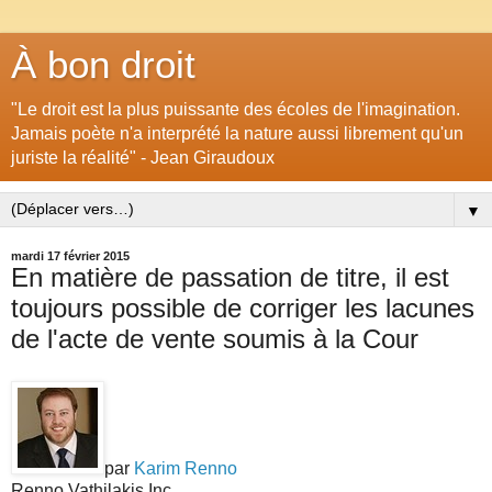
À bon droit
"Le droit est la plus puissante des écoles de l'imagination.
Jamais poète n'a interprété la nature aussi librement qu'un
juriste la réalité" - Jean Giraudoux
▼
mardi 17 février 2015
En matière de passation de titre, il est
toujours possible de corriger les lacunes
de l'acte de vente soumis à la Cour
par
Karim Renno
Renno Vathilakis Inc.