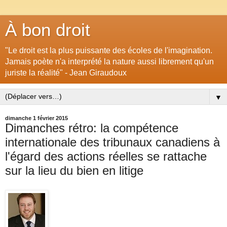
À bon droit
"Le droit est la plus puissante des écoles de l'imagination.
Jamais poète n'a interprété la nature aussi librement qu'un
juriste la réalité" - Jean Giraudoux
▼
dimanche 1 février 2015
Dimanches rétro: la compétence
internationale des tribunaux canadiens à
l'égard des actions réelles se rattache
sur la lieu du bien en litige