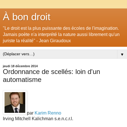
À bon droit
"Le droit est la plus puissante des écoles de l'imagination.
Jamais poète n'a interprété la nature aussi librement qu'un
juriste la réalité" - Jean Giraudoux
▼
jeudi 18 décembre 2014
Ordonnance de scellés: loin d'un
automatisme
par
Karim Renno
Irving Mitchell Kalichman s.e.n.c.r.l.