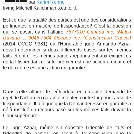
par
Karim Renno
Irving Mitchell Kalichman s.e.n.c.r.l.
Est-ce que la qualité des parties est une des considérations
pertinentes en matière de litispendance? C'est la question
qui se posait dans l'affaire
7577010 Canada inc. (Matco
Ravary)
c.
9046-7564 Québec inc. (Construction Caucci)
(2014 QCCQ 9381) où l'Honorable juge Armando Aznar
devait déterminer si deux différends basés sur les mêmes
faits et entre les mêmes parties répondaient aux exigences
de la litispendance si le premier est une action ordinaire et
le deuxième est une action en garantie.
Dans cette affaire, le Défendeur en garantie demande le
rejet de l'action en garantie intentée contre lui pour cause de
litispendance. Il allègue que la Demanderesse en garantie a
déjà institué un recours basé sur les mêmes faits devant la
Cour supérieure.
Le juge Aznar, même s'il constate l'identité de faits et
l'idendité de parties, en vient à la conclusion que la