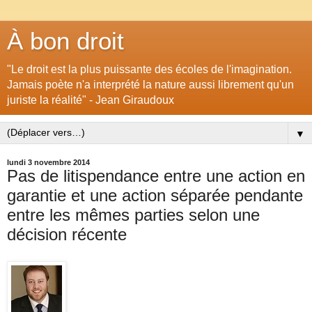
À bon droit
"Le droit est la plus puissante des écoles de l'imagination.
Jamais poète n'a interprété la nature aussi librement qu'un
juriste la réalité" - Jean Giraudoux
▼
lundi 3 novembre 2014
Pas de litispendance entre une action en
garantie et une action séparée pendante
entre les mêmes parties selon une
décision récente