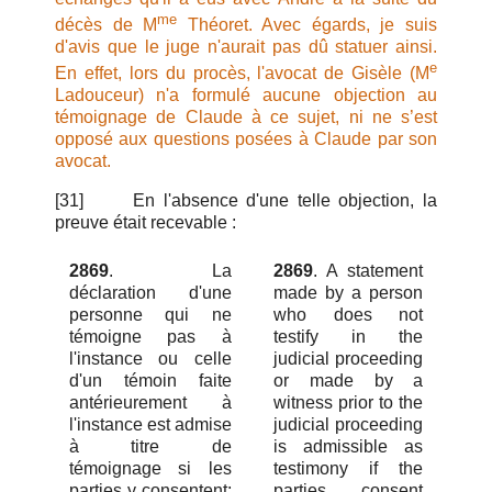
me
décès de M
Théoret. Avec égards, je suis
d'avis que le juge n'aurait pas dû statuer ainsi.
e
En effet, lors du procès, l'avocat de Gisèle (M
Ladouceur) n'a formulé aucune objection au
témoignage de Claude à ce sujet, ni ne s’est
opposé aux questions posées à Claude par son
avocat.
[31]
En l'absence d'une telle objection, la
preuve était recevable :
2869
. La
2869
. A statement
déclaration d'une
made by a person
personne qui ne
who does not
témoigne pas à
testify in the
l'instance ou celle
judicial proceeding
d'un témoin faite
or made by a
antérieurement à
witness prior to the
l'instance est admise
judicial proceeding
à titre de
is admissible as
témoignage si les
testimony if the
parties y consentent;
parties consent