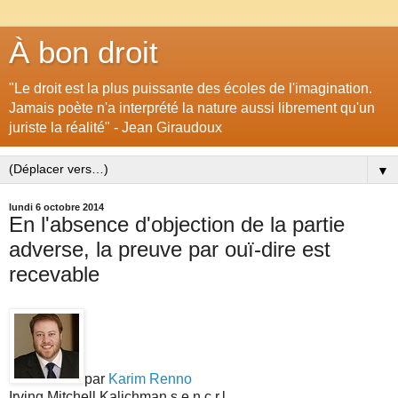
À bon droit
"Le droit est la plus puissante des écoles de l'imagination.
Jamais poète n'a interprété la nature aussi librement qu'un
juriste la réalité" - Jean Giraudoux
▼
lundi 6 octobre 2014
En l'absence d'objection de la partie
adverse, la preuve par ouï-dire est
recevable
par
Karim Renno
Irving Mitchell Kalichman s.e.n.c.r.l.