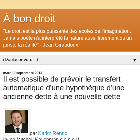
À bon droit
"Le droit est la plus puissante des écoles de l'imagination.
Jamais poète n'a interprété la nature aussi librement qu'un
juriste la réalité" - Jean Giraudoux
▼
mardi 2 septembre 2014
Il est possible de prévoir le transfert
automatique d'une hypothèque d'une
ancienne dette à une nouvelle dette
par
Karim Renno
Irving Mitchell Kalichman s.e.n.c.r.l.