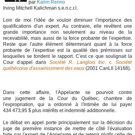
par
Karim Renno
Irving Mitchell Kalichman s.e.n.c.r.l.
Loin de moi l'idée de vouloir diminuer l'importance des
qualifications d'un expert. Au contraire, elle revêtent une
grande importance non seulement au niveau de la
recevabilité, mais aussi de la force probante de l'expertise.
Reste que l'autre élément déterminant quant à la force
probante de l'expertise est la qualité des prémisses sur
lesquelles se fondent le rapport. C'est ce que soulignait la
Cour d'appel dans
Société R. Langlois Inc
. c.
Société
québécoise d'assainissment des eaux
(2001 CanLII 14168).
Dans cette affaire, l'Appelante se pourvoit contre
une jugement de la Cour du Québec, chambre de
l'expropriation, qui a ordonné à l'Intimée de lui payer
434 473,95 $ plus intérêts et indemnité additionnelle.
Le débat en appel porte principalement sur la décision du
juge de première instance de mettre de côté l'évaluation
faite par l'expert de l'Appelante et de retenir plutôt celle de