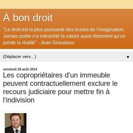
À bon droit
"Le droit est la plus puissante des écoles de l'imagination.
Jamais poète n'a interprété la nature aussi librement qu'un
juriste la réalité" - Jean Giraudoux
▼
vendredi 29 août 2014
Les copropriétaires d'un immeuble
peuvent contractuellement exclure le
recours judiciaire pour mettre fin à
l'indivision