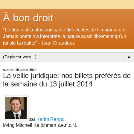
À bon droit
"Le droit est la plus puissante des écoles de l'imagination.
Jamais poète n'a interprété la nature aussi librement qu'un
juriste la réalité" - Jean Giraudoux
▼
samedi 19 juillet 2014
La veille juridique: nos billets préférés de
la semaine du 13 juillet 2014
par
Karim Renno
Irving Mitchell Kalichman s.e.n.c.r.l.