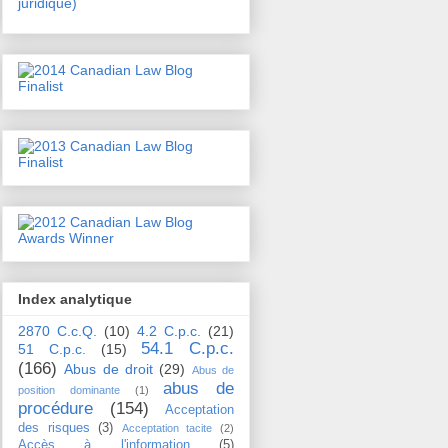
juridique)
Index analytique
2870 C.c.Q.
(10)
4.2 C.p.c.
(21)
54.1 C.p.c.
51 C.p.c.
(15)
(166)
Abus de droit
(29)
Abus de
abus de
position dominante
(1)
procédure
(154)
Acceptation
des risques
(3)
Acceptation tacite
(2)
Accès à l'information
(5)