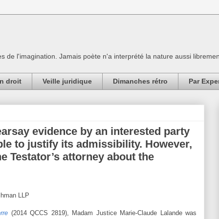
es de l'imagination. Jamais poète n'a interprété la nature aussi librement
n droit
Veille juridique
Dimanches rétro
Par Expe
hearsay evidence by an interested party
ble to justify its admissibility. However,
e Testator’s attorney about the
lichman LLP
rre
(2014 QCCS 2819), Madam Justice Marie-Claude Lalande was