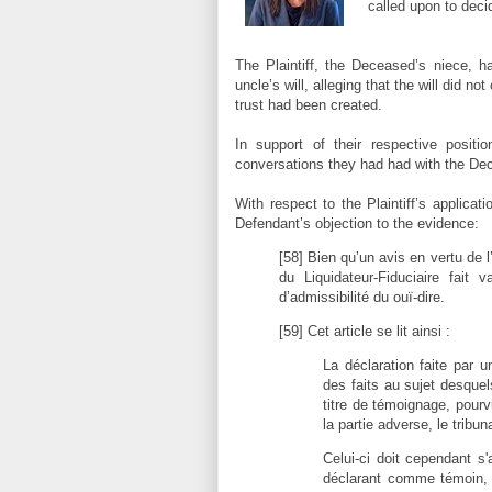
called upon to deci
The Plaintiff, the Deceased’s niece, ha
uncle’s will, alleging that the will did no
trust had been created.
In support of their respective positi
conversations they had had with the Dec
With respect to the Plaintiff’s applica
Defendant’s objection to the evidence:
[58] Bien qu’un avis en vertu de l
du Liquidateur-Fiduciaire fait
d’admissibilité du ouï-dire.
[59] Cet article se lit ainsi :
La déclaration faite par
des faits au sujet desquel
titre de témoignage, pour
la partie adverse, le tribun
Celui-ci doit cependant s'
déclarant comme témoin, o