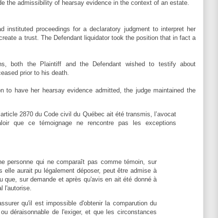
de the admissibility of hearsay evidence in the context of an estate.
d instituted proceedings for a declaratory judgment to interpret her
t create a trust. The Defendant liquidator took the position that in fact a
ons, both the Plaintiff and the Defendant wished to testify about
eased prior to his death.
tion to have her hearsay evidence admitted, the judge maintained the
’article 2870 du Code civil du Québec ait été transmis, l’avocat
 valoir que ce témoignage ne rencontre pas les exceptions
 une personne qui ne comparaît pas comme témoin, sur
s elle aurait pu légalement déposer, peut être admise à
vu que, sur demande et après qu'avis en ait été donné à
al l'autorise.
assurer qu'il est impossible d'obtenir la comparution du
u déraisonnable de l'exiger, et que les circonstances