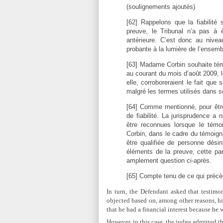
(soulignements ajoutés)
[62] Rappelons que la fiabilité 
preuve, le Tribunal n’a pas à 
antérieure. C’est donc au niveau
probante à la lumière de l’ensembl
[63] Madame Corbin souhaite témo
au courant du mois d’août 2009, lo
elle, corroboreraient le fait que 
malgré les termes utilisés dans
[64] Comme mentionné, pour être 
de fiabilité. La jurisprudence 
être reconnues lorsque le témo
Corbin, dans le cadre du témoigna
être qualifiée de personne dési
éléments de la preuve, cette pa
amplement question ci-après.
[65] Compte tenu de ce qui précède
In turn, the Defendant asked that testimo
objected based on, among other reasons, his
that he had a financial interest because he 
However, in this case, the judge admitted t