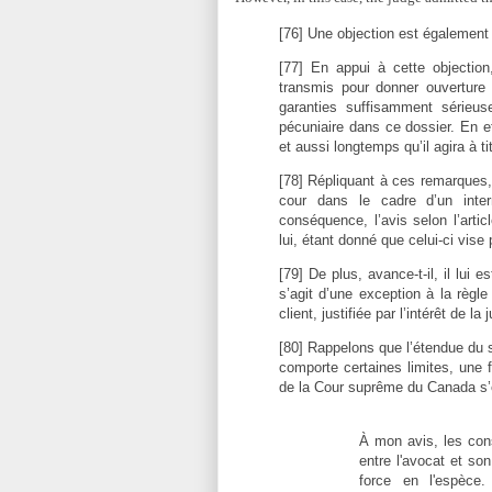
[76] Une objection est également
[77] En appui à cette objectio
transmis pour donner ouverture à
garanties suffisamment sérieus
pécuniaire dans ce dossier. En ef
et aussi longtemps qu’il agira à t
[78] Répliquant à ces remarques, 
cour dans le cadre d’un inter
conséquence, l’avis selon l’arti
lui, étant donné que celui-ci vise
[79] De plus, avance-t-il, il lui 
s’agit d’une exception à la règl
client, justifiée par l’intérêt de la 
[80] Rappelons que l’étendue du s
comporte certaines limites, une 
de la Cour suprême du Canada s’
À mon avis, les cons
entre l'avocat et so
force en l'espèce.