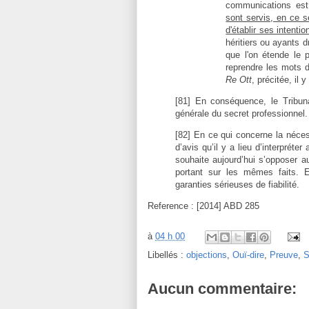
communications est
sont servis, en ce 
d'établir ses intentio
héritiers ou ayants dr
que l'on étende le 
reprendre les mots 
Re Ott
, précitée, il 
[81] En conséquence, le Tribunal
générale du secret professionnel
[82] En ce qui concerne la nécess
d’avis qu’il y a lieu d’interpréte
souhaite aujourd’hui s’opposer a
portant sur les mêmes faits. 
garanties sérieuses de fiabilité.
Reference : [2014] ABD 285
à
04 h 00
Libellés :
objections
,
Ouï-dire
,
Preuve
,
S
Aucun commentaire: