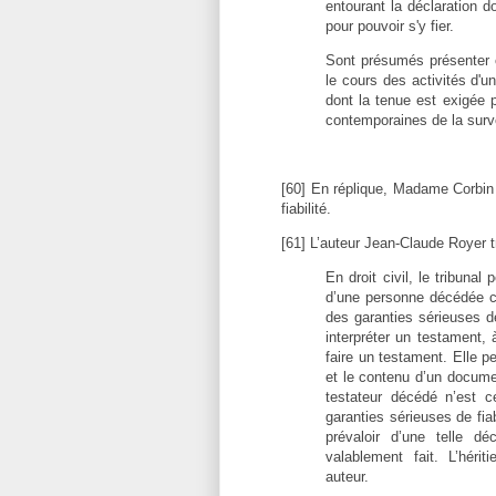
entourant la déclaration 
pour pouvoir s'y fier.
Sont présumés présenter 
le cours des activités d'u
dont la tenue est exigée 
contemporaines de la surv
[60] En réplique, Madame Corbin 
fiabilité.
[61] L’auteur Jean-Claude Royer t
En droit civil, le tribunal
d’une personne décédée co
des garanties sérieuses de 
interpréter un testament, 
faire un testament. Elle p
et le contenu d’un documen
testateur décédé n’est 
garanties sérieuses de fiab
prévaloir d’une telle dé
valablement fait. L’héri
au