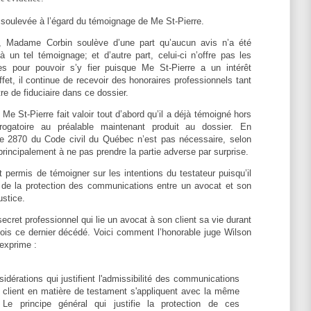
 soulevée à l’égard du témoignage de Me St-Pierre.
n, Madame Corbin soulève d’une part qu’aucun avis n’a été
 un tel témoignage; et d’autre part, celui-ci n’offre pas les
es pour pouvoir s’y fier puisque Me St-Pierre a un intérêt
fet, il continue de recevoir des honoraires professionnels tant
itre de fiduciaire dans ce dossier.
Me St-Pierre fait valoir tout d’abord qu’il a déjà témoigné hors
rogatoire au préalable maintenant produit au dossier. En
cle 2870 du Code civil du Québec n’est pas nécessaire, selon
 principalement à ne pas prendre la partie adverse par surprise.
est permis de témoigner sur les intentions du testateur puisqu’il
e de la protection des communications entre un avocat et son
justice.
ecret professionnel qui lie un avocat à son client sa vie durant
fois ce dernier décédé. Voici comment l’honorable juge Wilson
exprime :
idérations qui justifient l'admissibilité des communications
n client en matière de testament s'appliquent avec la même
 Le principe général qui justifie la protection de ces