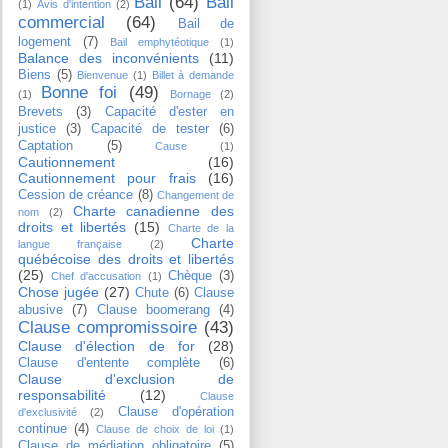
Bail
(64)
Bail
(1)
Avis d'intention
(2)
commercial
(64)
Bail de
logement
(7)
Bail emphytéotique
(1)
Balance des inconvénients
(11)
Biens
(5)
Bienvenue
(1)
Billet à demande
Bonne foi
(49)
(1)
Bornage
(2)
Brevets
(3)
Capacité d'ester en
justice
(3)
Capacité de tester
(6)
Captation
(5)
Cause
(1)
Cautionnement
(16)
Cautionnement pour frais
(16)
Cession de créance
(8)
Changement de
Charte canadienne des
nom
(2)
droits et libertés
(15)
Charte de la
Charte
langue française
(2)
québécoise des droits et libertés
(25)
Chèque
(3)
Chef d'accusation
(1)
Chose jugée
(27)
Chute
(6)
Clause
abusive
(7)
Clause boomerang
(4)
Clause compromissoire
(43)
Clause d'élection de for
(28)
Clause d'entente complète
(6)
Clause d'exclusion de
responsabilité
(12)
Clause
Clause d'opération
d'exclusivité
(2)
continue
(4)
Clause de choix de loi
(1)
Clause de médiation obligatoire
(5)