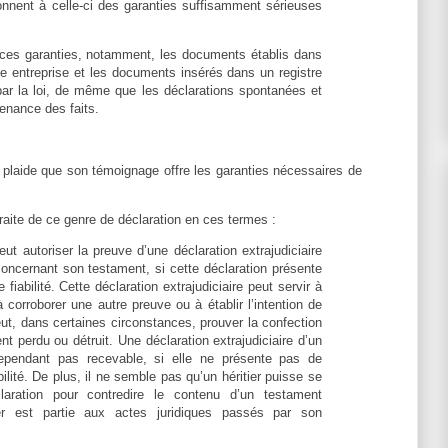
donnent à celle-ci des garanties suffisamment sérieuses
ces garanties, notamment, les documents établis dans
ne entreprise et les documents insérés dans un registre
par la loi, de même que les déclarations spontanées et
enance des faits.
plaide que son témoignage offre les garanties nécessaires de
raite de ce genre de déclaration en ces termes :
 peut autoriser la preuve d’une déclaration extrajudiciaire
ncernant son testament, si cette déclaration présente
fiabilité. Cette déclaration extrajudiciaire peut servir à
à corroborer une autre preuve ou à établir l’intention de
eut, dans certaines circonstances, prouver la confection
t perdu ou détruit. Une déclaration extrajudiciaire d’un
cependant pas recevable, si elle ne présente pas de
ilité. De plus, il ne semble pas qu’un héritier puisse se
claration pour contredire le contenu d’un testament
tier est partie aux actes juridiques passés par son
teur.