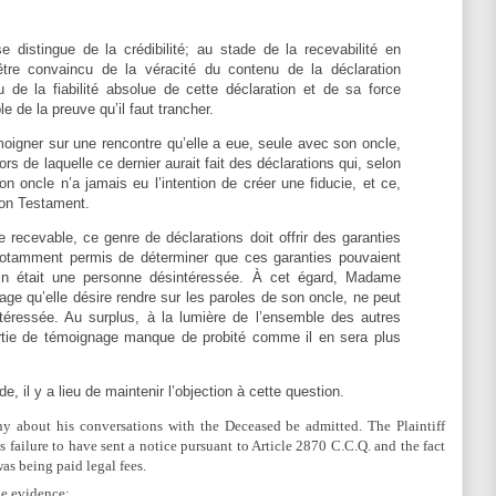
se distingue de la crédibilité; au stade de la recevabilité en
être convaincu de la véracité du contenu de la déclaration
 de la fiabilité absolue de cette déclaration et de sa force
e de la preuve qu’il faut trancher.
igner sur une rencontre qu’elle a eue, seule avec son oncle,
rs de laquelle ce dernier aurait fait des déclarations qui, selon
son oncle n’a jamais eu l’intention de créer une fiducie, et ce,
 son Testament.
recevable, ce genre de déclarations doit offrir des garanties
a notamment permis de déterminer que ces garanties pouvaient
in était une personne désintéressée. À cet égard, Madame
ge qu’elle désire rendre sur les paroles de son oncle, ne peut
ntéressée. Au surplus, à la lumière de l’ensemble des autres
rtie de témoignage manque de probité comme il en sera plus
, il y a lieu de maintenir l’objection à cette question.
ny about his conversations with the Deceased be admitted. The Plaintiff
 failure to have sent a notice pursuant to Article 2870 C.C.Q. and the fact
was being paid legal fees.
he evidence: