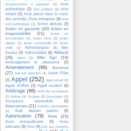
Acte
Acquiescement à jugement
(1)
authentique
(3)
Acte
Acte juridique
(2)
notarié
(5)
Acte passé dans le cours
des activités d'une entreprise
(6)
Acte
Action dérivée
(3)
semi-authentique
(1)
Action en garantie
(10)
Action en
inopposabilité
(21)
Action en
revendication
(1)
Action mixte
(1)
Action
oblique
(1)
Action personnelle
(1)
Action
Administration du bien
réelle
(2)
Affidavit
d'autrui
(5)
Admissibilité
(8)
(26)
Alter Ego
(14)
Agent
(1)
Aménagement et urbanisme
(5)
Amendement
(66)
Annonce
(27)
Anton Piller
Anti-suit injunction
(1)
Appel
(252)
(3)
Appel abusif
(2)
Appel d'offres
(3)
Appel incident
(6)
Arbitrage
(66)
Arrêt des procédures
(1)
Artisan
(1)
Assiette
(2)
Association
(2)
Assurance automobile
(5)
Assurances
(21)
Attentes raisonnables
Audi alteram partem
(8)
(1)
Autorisation
(79)
Aveu
(21)
Aveu extrajudiciaire
(6)
Aveu
judiciaire
(9)
Avis
(4)
Avis aux membres