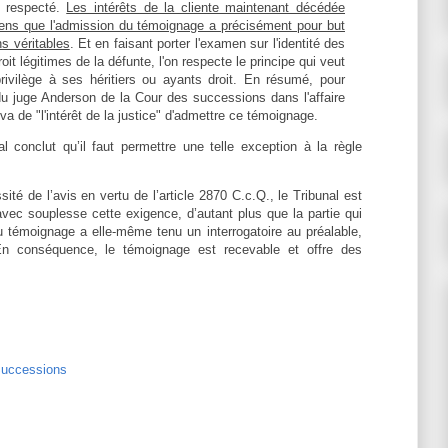
 respecté.
Les intérêts de la cliente maintenant décédée
sens que l'admission du témoignage a précisément pour but
ns véritables
. Et en faisant porter l'examen sur l'identité des
oit légitimes de la défunte, l'on respecte le principe qui veut
privilège à ses héritiers ou ayants droit. En résumé, pour
du juge Anderson de la Cour des successions dans l'affaire
y va de "l'intérêt de la justice" d'admettre ce témoignage.
 conclut qu’il faut permettre une telle exception à la règle
.
ité de l’avis en vertu de l’article 2870 C.c.Q., le Tribunal est
r avec souplesse cette exigence, d’autant plus que la partie qui
u témoignage a elle-même tenu un interrogatoire au préalable,
En conséquence, le témoignage est recevable et offre des
uccessions