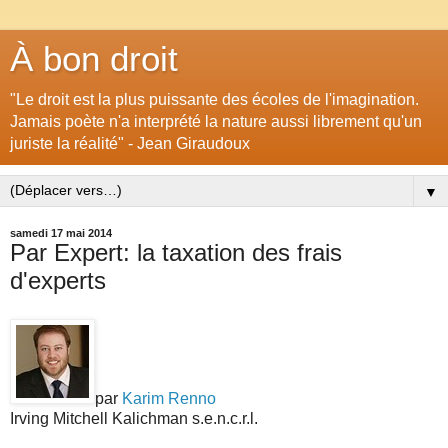
À bon droit
"Le droit est la plus puissante des écoles de l'imagination.
Jamais poète n'a interprété la nature aussi librement qu'un
juriste la réalité" - Jean Giraudoux
▼
samedi 17 mai 2014
Par Expert: la taxation des frais
d'experts
par
Karim Renno
Irving Mitchell Kalichman s.e.n.c.r.l.