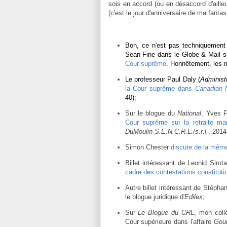
sois en accord (ou en désaccord d'aille
(c'est le jour d'anniversaire de ma fanta
Bon, ce n'est pas techniquement u
Sean Fine dans le Globe & Mail s
Cour suprême
. Honnêtement, les
Le professeur Paul Daly (
Administ
la Cour suprême dans
Canadian 
40)
;
Sur le blogue du
National
, Yves F
Cour suprême sur la retraite ma
DuMoulin S.E.N.C.R.L./s.r.l.
, 2014
Simon Chester
discute de la même
Billet intéressant de Leonid Sirota
cadre des contestations constituti
Autre billet intéressant de Stéph
le blogue juridique d'
Edilex
;
Sur
Le Blogue du CRL
, mon coll
Cour supérieure dans l'affaire
Gou