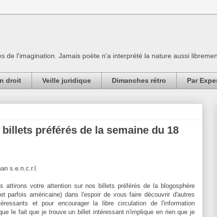
es de l'imagination. Jamais poète n'a interprété la nature aussi librement
n droit
Veille juridique
Dimanches rétro
Par Expe
s billets préférés de la semaine du 18
an s.e.n.c.r.l.
attirons votre attention sur nos billets préférés de la blogosphère
et parfois américaine) dans l'espoir de vous faire découvrir d'autres
téressants et pour encourager la libre circulation de l'information
 que le fait que je trouve un billet intéressant n'implique en rien que je