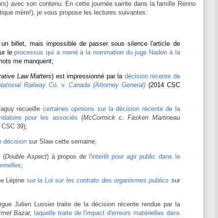
urs) avec son contenu. En cette journée sainte dans la famille Renno
stique mère!), je vous propose les lectures suivantes:
n billet, mais impossible de passer sous silence l'article de
ur le
processus qui a mené à la nomination du juge Nadon à la
 mots me manquent;
rative Law Matters
) est impressionné par la
décision récente de
National Railway Co
. v.
Canada (Attorney General)
(2014 CSC
aguy recueille
certaines opinions sur la décision récente de la
ndatoire pour les associés
(
McCormick
c.
Fasken Martineau
 CSC 39);
 décision
sur Slaw cette semaine;
 (
Double Aspect
) à propos de
l'intérêt pour agir public dans le
onnelles
;
ane Lépine
sur la
Loi sur les contrats des organismes publics
sur
ègue Julien Lussier traite de la décision récente rendue par la
rmet Bazar,
laquelle traite de l'impact d'erreurs matérielles dans