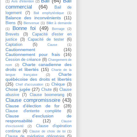
Bail
(64)
Bail
(1)
Avis d'intention
(2)
commercial
(64)
Bail de
logement
(7)
Bail emphytéotique
(1)
Balance des inconvénients
(11)
Biens
(5)
Bienvenue
(1)
Billet à demande
Bonne foi
(49)
(1)
Bornage
(2)
Brevets
(3)
Capacité d'ester en
justice
(3)
Capacité de tester
(6)
Captation
(5)
Cause
(1)
Cautionnement
(16)
Cautionnement pour frais
(16)
Cession de créance
(8)
Changement de
Charte canadienne des
nom
(2)
droits et libertés
(15)
Charte de la
Charte
langue française
(2)
québécoise des droits et libertés
(25)
Chèque
(3)
Chef d'accusation
(1)
Chose jugée
(27)
Chute
(6)
Clause
abusive
(7)
Clause boomerang
(4)
Clause compromissoire
(43)
Clause d'élection de for
(28)
Clause d'entente complète
(6)
Clause d'exclusion de
responsabilité
(12)
Clause
Clause d'opération
d'exclusivité
(2)
continue
(4)
Clause de choix de loi
(1)
Clause de médiation obligatoire
(5)