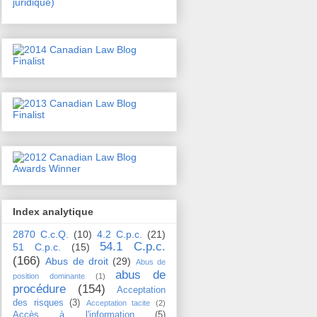
juridique)
Index analytique
2870 C.c.Q.
(10)
4.2 C.p.c.
(21)
54.1 C.p.c.
51 C.p.c.
(15)
(166)
Abus de droit
(29)
Abus de
abus de
position dominante
(1)
procédure
(154)
Acceptation
des risques
(3)
Acceptation tacite
(2)
Accès à l'information
(5)