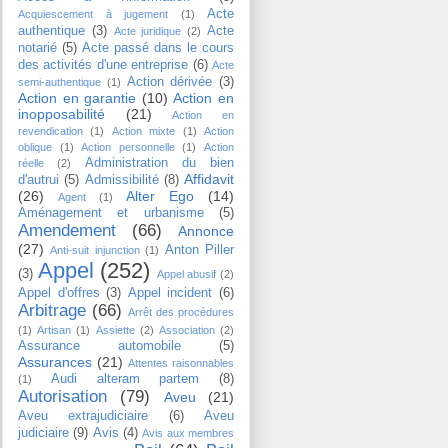
Acte
Acquiescement à jugement
(1)
authentique
(3)
Acte
Acte juridique
(2)
notarié
(5)
Acte passé dans le cours
des activités d'une entreprise
(6)
Acte
Action dérivée
(3)
semi-authentique
(1)
Action en garantie
(10)
Action en
inopposabilité
(21)
Action en
revendication
(1)
Action mixte
(1)
Action
oblique
(1)
Action personnelle
(1)
Action
Administration du bien
réelle
(2)
Affidavit
d'autrui
(5)
Admissibilité
(8)
(26)
Alter Ego
(14)
Agent
(1)
Aménagement et urbanisme
(5)
Amendement
(66)
Annonce
(27)
Anton Piller
Anti-suit injunction
(1)
Appel
(252)
(3)
Appel abusif
(2)
Appel d'offres
(3)
Appel incident
(6)
Arbitrage
(66)
Arrêt des procédures
(1)
Artisan
(1)
Assiette
(2)
Association
(2)
Assurance automobile
(5)
Assurances
(21)
Attentes raisonnables
Audi alteram partem
(8)
(1)
Autorisation
(79)
Aveu
(21)
Aveu extrajudiciaire
(6)
Aveu
judiciaire
(9)
Avis
(4)
Avis aux membres