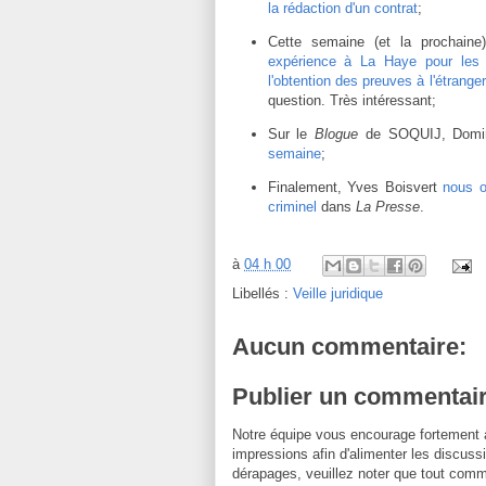
la rédaction d'un contrat
;
Cette semaine (et la prochaine
expérience à La Haye pour les
l'obtention des preuves à l'étrang
question. Très intéressant;
Sur le
Blogue
de SOQUIJ, Domin
semaine
;
Finalement, Yves Boisvert
nous o
criminel
dans
La Presse
.
à
04 h 00
Libellés :
Veille juridique
Aucun commentaire:
Publier un commentai
Notre équipe vous encourage fortement 
impressions afin d'alimenter les discussi
dérapages, veuillez noter que tout comm