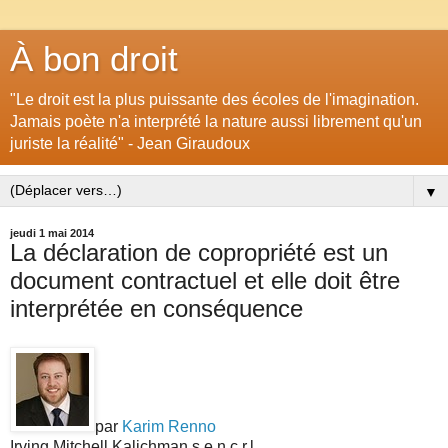
À bon droit
"Le droit est la plus puissante des écoles de l'imagination.
Jamais poète n'a interprété la nature aussi librement qu'un
juriste la réalité" - Jean Giraudoux
▼
jeudi 1 mai 2014
La déclaration de copropriété est un
document contractuel et elle doit être
interprétée en conséquence
par
Karim Renno
Irving Mitchell Kalichman s.e.n.c.r.l.