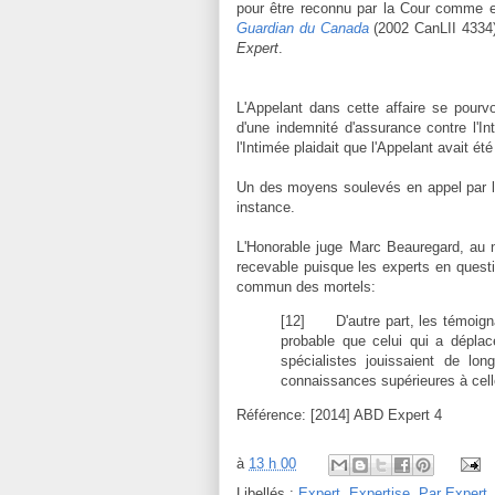
pour être reconnu par la Cour comme ex
Guardian du Canada
(2002 CanLII 4334) 
Expert
.
L'Appelant dans cette affaire se pourv
d'une indemnité d'assurance contre l'In
l'Intimée plaidait que l'Appelant avait été
Un des moyens soulevés en appel par l'Ap
instance.
L'Honorable juge Marc Beauregard, au n
recevable puisque les experts en questi
commun des mortels:
[12]
D'autre part, les témoign
probable que celui qui a déplac
spécialistes jouissaient de lo
connaissances supérieures à cell
Référence: [2014] ABD Expert 4
à
13 h 00
Libellés :
Expert
,
Expertise
,
Par Expert