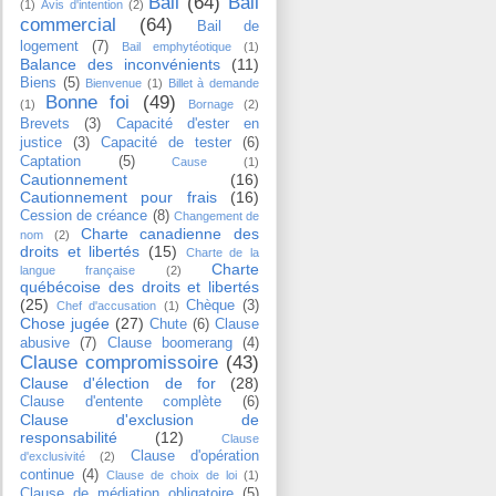
Bail
(64)
Bail
(1)
Avis d'intention
(2)
commercial
(64)
Bail de
logement
(7)
Bail emphytéotique
(1)
Balance des inconvénients
(11)
Biens
(5)
Bienvenue
(1)
Billet à demande
Bonne foi
(49)
(1)
Bornage
(2)
Brevets
(3)
Capacité d'ester en
justice
(3)
Capacité de tester
(6)
Captation
(5)
Cause
(1)
Cautionnement
(16)
Cautionnement pour frais
(16)
Cession de créance
(8)
Changement de
Charte canadienne des
nom
(2)
droits et libertés
(15)
Charte de la
Charte
langue française
(2)
québécoise des droits et libertés
(25)
Chèque
(3)
Chef d'accusation
(1)
Chose jugée
(27)
Chute
(6)
Clause
abusive
(7)
Clause boomerang
(4)
Clause compromissoire
(43)
Clause d'élection de for
(28)
Clause d'entente complète
(6)
Clause d'exclusion de
responsabilité
(12)
Clause
Clause d'opération
d'exclusivité
(2)
continue
(4)
Clause de choix de loi
(1)
Clause de médiation obligatoire
(5)