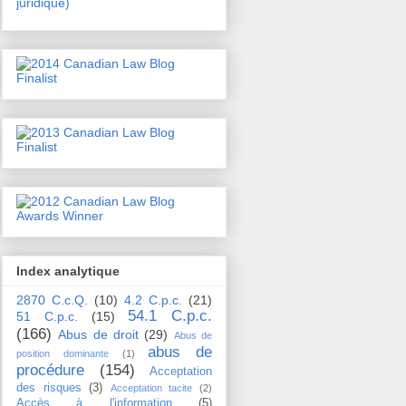
juridique)
Index analytique
2870 C.c.Q.
(10)
4.2 C.p.c.
(21)
54.1 C.p.c.
51 C.p.c.
(15)
(166)
Abus de droit
(29)
Abus de
abus de
position dominante
(1)
procédure
(154)
Acceptation
des risques
(3)
Acceptation tacite
(2)
Accès à l'information
(5)