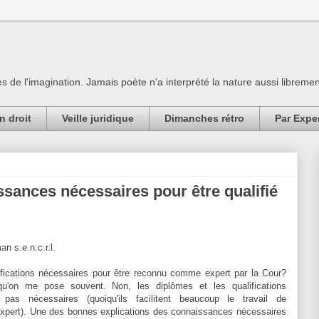
es de l'imagination. Jamais poète n'a interprété la nature aussi librement
n droit
Veille juridique
Dimanches rétro
Par Expe
ssances nécessaires pour être qualifié
an s.e.n.c.r.l.
ifications nécessaires pour être reconnu comme expert par la Cour?
qu'on me pose souvent. Non, les diplômes et les qualifications
pas nécessaires (quoiqu'ils facilitent beaucoup le travail de
xpert). Une des bonnes explications des connaissances nécessaires