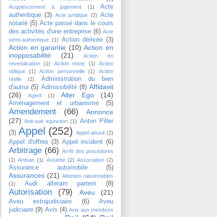
Acte
Acquiescement à jugement
(1)
authentique
(3)
Acte
Acte juridique
(2)
notarié
(5)
Acte passé dans le cours
des activités d'une entreprise
(6)
Acte
Action dérivée
(3)
semi-authentique
(1)
Action en garantie
(10)
Action en
inopposabilité
(21)
Action en
revendication
(1)
Action mixte
(1)
Action
oblique
(1)
Action personnelle
(1)
Action
Administration du bien
réelle
(2)
Affidavit
d'autrui
(5)
Admissibilité
(8)
(26)
Alter Ego
(14)
Agent
(1)
Aménagement et urbanisme
(5)
Amendement
(66)
Annonce
(27)
Anton Piller
Anti-suit injunction
(1)
Appel
(252)
(3)
Appel abusif
(2)
Appel d'offres
(3)
Appel incident
(6)
Arbitrage
(66)
Arrêt des procédures
(1)
Artisan
(1)
Assiette
(2)
Association
(2)
Assurance automobile
(5)
Assurances
(21)
Attentes raisonnables
Audi alteram partem
(8)
(1)
Autorisation
(79)
Aveu
(21)
Aveu extrajudiciaire
(6)
Aveu
judiciaire
(9)
Avis
(4)
Avis aux membres