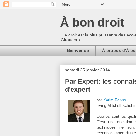
À bon droit
"Le droit est la plus puissante des écol
Giraudoux
Bienvenue
À propos d'À bo
samedi 25 janvier 2014
Par Expert: les connai
d'expert
par
Karim Renno
Irving Mitchell Kalichm
Quelles sont les qual
C'est une question 
techniques ne sont 
reconnaissance d'un e