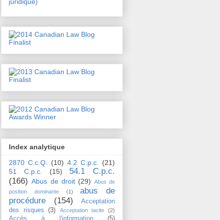
juridique)
Index analytique
2870 C.c.Q.
(10)
4.2 C.p.c.
(21)
54.1 C.p.c.
51 C.p.c.
(15)
(166)
Abus de droit
(29)
Abus de
abus de
position dominante
(1)
procédure
(154)
Acceptation
des risques
(3)
Acceptation tacite
(2)
Accès à l'information
(5)