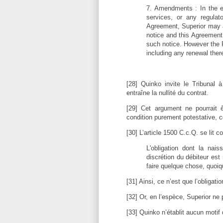
7. Amendments : In the eve
services, or any regula
Agreement, Superior may 
notice and this Agreement 
such notice. However the 
including any renewal ther
[28] Quinko invite le Tribunal à
entraîne la nullité du contrat.
[29] Cet argument ne pourrait ê
condition purement potestative, ce
[30] L’article 1500 C.c.Q. se lit 
L'obligation dont la nai
discrétion du débiteur est 
faire quelque chose, quoiqu
[31] Ainsi, ce n’est que l’obligati
[32] Or, en l’espèce, Superior 
[33] Quinko n’établit aucun motif d