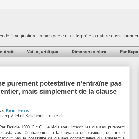
es de l'imagination. Jamais poète n'a interprété la nature aussi librement
n droit
Veille juridique
Dimanches rétro
Par Expe
se purement potestative n'entraîne pas
n entier, mais simplement de la clause
par
Karim Renno
Irving Mitchell Kalichman s.e.n.c.r.l.
Par l'article 1500 C.c.Q., le législateur interdit les clauses purement
potestatives. Contrairement à la croyance de plusieurs, cet article
n'exclut pas la possibilité de clauses contractuelles qui appellent à