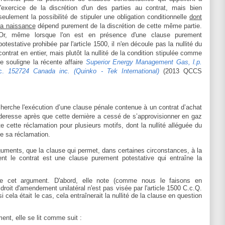
l'exercice de la discrétion d'un des parties au contrat, mais bien
seulement la possibilité de stipuler une obligation conditionnelle
dont
la naissance
dépend purement de la discrétion de cette même partie.
Or, même lorsque l'on est en présence d'une clause purement
potestative prohibée par l'article 1500, il n'en découle pas la nullité du
contrat en entier, mais plutôt la nullité de la condition stipulée comme
le souligne la récente affaire
Superior Energy Management Gas, l.p.
c.
152724 Canada inc. (Quinko - Tek International)
(2013 QCCS
herche l'exécution d’une clause pénale contenue à un contrat d’achat
deresse après que cette dernière a cessé de s’approvisionner en gaz
 cette réclamation pour plusieurs motifs, dont la nullité alléguée du
e sa réclamation.
guments, que la clause qui permet, dans certaines circonstances, à la
t le contrat est une clause purement potestative qui entraîne la
tte cet argument. D'abord, elle note (comme nous le faisons en
droit d'amendement unilatéral n'est pas visée par l'article 1500 C.c.Q.
i cela était le cas, cela entraînerait la nullité de la clause en question
ent, elle se lit comme suit :