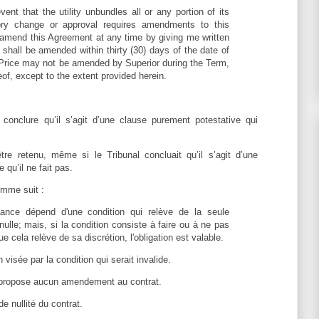
nt that the utility unbundles all or any portion of its
tory change or approval requires amendments to this
amend this Agreement at any time by giving me written
shall be amended within thirty (30) days of the date of
Price may not be amended by Superior during the Term,
eof, except to the extent provided herein.
 conclure qu’il s’agit d’une clause purement potestative qui
tre retenu, même si le Tribunal concluait qu’il s’agit d’une
 qu’il ne fait pas.
comme suit :
ssance dépend d'une condition qui relève de la seule
nulle; mais, si la condition consiste à faire ou à ne pas
e cela relève de sa discrétion, l'obligation est valable.
on visée par la condition qui serait invalide.
ne propose aucun amendement au contrat.
e nullité du contrat.