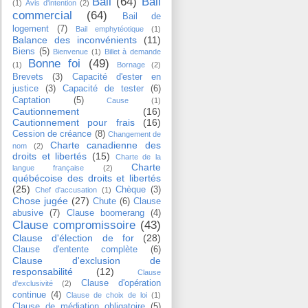
Bail
(64)
Bail
(1)
Avis d'intention
(2)
commercial
(64)
Bail de
logement
(7)
Bail emphytéotique
(1)
Balance des inconvénients
(11)
Biens
(5)
Bienvenue
(1)
Billet à demande
Bonne foi
(49)
(1)
Bornage
(2)
Brevets
(3)
Capacité d'ester en
justice
(3)
Capacité de tester
(6)
Captation
(5)
Cause
(1)
Cautionnement
(16)
Cautionnement pour frais
(16)
Cession de créance
(8)
Changement de
Charte canadienne des
nom
(2)
droits et libertés
(15)
Charte de la
Charte
langue française
(2)
québécoise des droits et libertés
(25)
Chèque
(3)
Chef d'accusation
(1)
Chose jugée
(27)
Chute
(6)
Clause
abusive
(7)
Clause boomerang
(4)
Clause compromissoire
(43)
Clause d'élection de for
(28)
Clause d'entente complète
(6)
Clause d'exclusion de
responsabilité
(12)
Clause
Clause d'opération
d'exclusivité
(2)
continue
(4)
Clause de choix de loi
(1)
Clause de médiation obligatoire
(5)