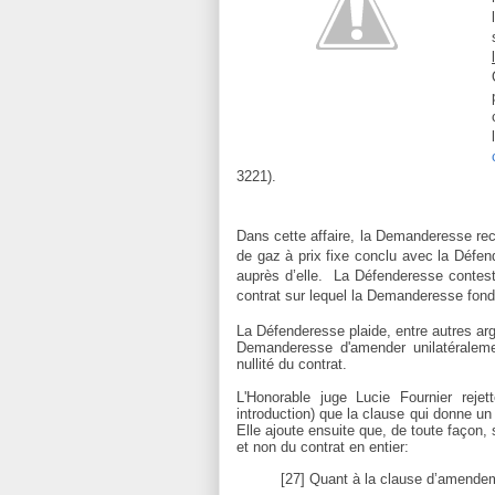
3221).
Dans cette affaire, la Demanderesse rec
de gaz à prix fixe conclu avec la Défen
auprès d’elle. La Défenderesse conteste
contrat sur lequel la Demanderesse fond
La Défenderesse plaide, entre autres ar
Demanderesse d'amender unilatéralemen
nullité du contrat.
L'Honorable juge Lucie Fournier reje
introduction) que la clause qui donne un 
Elle ajoute ensuite que, de toute façon, s
et non du contrat en entier:
[27] Quant à la clause d’amendem