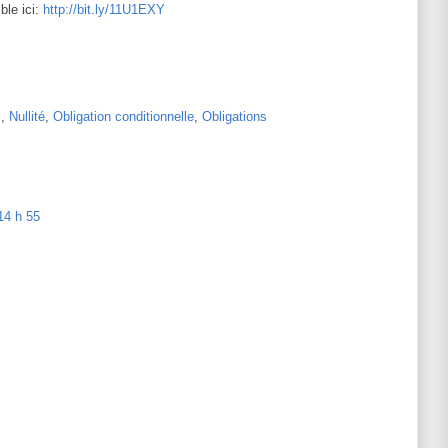
ble ici:
http://bit.ly/11U1EXY
s
,
Nullité
,
Obligation conditionnelle
,
Obligations
 14 h 55