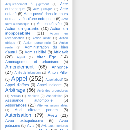
Acte
Acquiescement à jugement
(1)
authentique
(3)
Acte
Acte juridique
(2)
notarié
(5)
Acte passé dans le cours
des activités d'une entreprise
(6)
Acte
Action dérivée
(3)
semi-authentique
(1)
Action en garantie
(10)
Action en
inopposabilité
(21)
Action en
revendication
(1)
Action mixte
(1)
Action
oblique
(1)
Action personnelle
(1)
Action
Administration du bien
réelle
(2)
Affidavit
d'autrui
(5)
Admissibilité
(8)
(26)
Alter Ego
(14)
Agent
(1)
Aménagement et urbanisme
(5)
Amendement
(66)
Annonce
(27)
Anton Piller
Anti-suit injunction
(1)
Appel
(252)
(3)
Appel abusif
(2)
Appel d'offres
(3)
Appel incident
(6)
Arbitrage
(66)
Arrêt des procédures
(1)
Artisan
(1)
Assiette
(2)
Association
(2)
Assurance automobile
(5)
Assurances
(21)
Attentes raisonnables
Audi alteram partem
(8)
(1)
Autorisation
(79)
Aveu
(21)
Aveu extrajudiciaire
(6)
Aveu
judiciaire
(9)
Avis
(4)
Avis aux membres