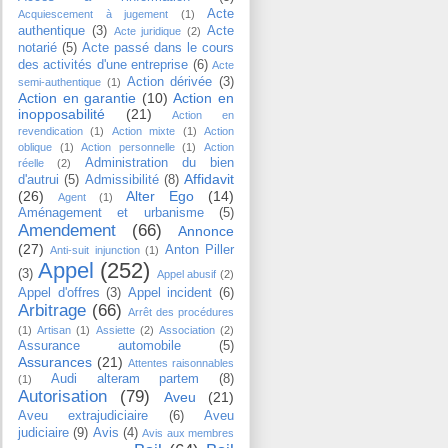
Acte
Acquiescement à jugement
(1)
authentique
(3)
Acte
Acte juridique
(2)
notarié
(5)
Acte passé dans le cours
des activités d'une entreprise
(6)
Acte
Action dérivée
(3)
semi-authentique
(1)
Action en garantie
(10)
Action en
inopposabilité
(21)
Action en
revendication
(1)
Action mixte
(1)
Action
oblique
(1)
Action personnelle
(1)
Action
Administration du bien
réelle
(2)
Affidavit
d'autrui
(5)
Admissibilité
(8)
(26)
Alter Ego
(14)
Agent
(1)
Aménagement et urbanisme
(5)
Amendement
(66)
Annonce
(27)
Anton Piller
Anti-suit injunction
(1)
Appel
(252)
(3)
Appel abusif
(2)
Appel d'offres
(3)
Appel incident
(6)
Arbitrage
(66)
Arrêt des procédures
(1)
Artisan
(1)
Assiette
(2)
Association
(2)
Assurance automobile
(5)
Assurances
(21)
Attentes raisonnables
Audi alteram partem
(8)
(1)
Autorisation
(79)
Aveu
(21)
Aveu extrajudiciaire
(6)
Aveu
judiciaire
(9)
Avis
(4)
Avis aux membres