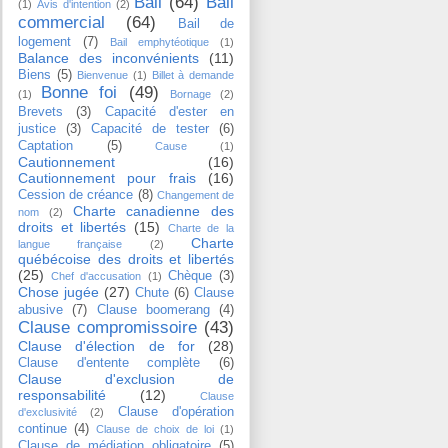
Bail
(64)
Bail
(1)
Avis d'intention
(2)
commercial
(64)
Bail de
logement
(7)
Bail emphytéotique
(1)
Balance des inconvénients
(11)
Biens
(5)
Bienvenue
(1)
Billet à demande
Bonne foi
(49)
(1)
Bornage
(2)
Brevets
(3)
Capacité d'ester en
justice
(3)
Capacité de tester
(6)
Captation
(5)
Cause
(1)
Cautionnement
(16)
Cautionnement pour frais
(16)
Cession de créance
(8)
Changement de
Charte canadienne des
nom
(2)
droits et libertés
(15)
Charte de la
Charte
langue française
(2)
québécoise des droits et libertés
(25)
Chèque
(3)
Chef d'accusation
(1)
Chose jugée
(27)
Chute
(6)
Clause
abusive
(7)
Clause boomerang
(4)
Clause compromissoire
(43)
Clause d'élection de for
(28)
Clause d'entente complète
(6)
Clause d'exclusion de
responsabilité
(12)
Clause
Clause d'opération
d'exclusivité
(2)
continue
(4)
Clause de choix de loi
(1)
Clause de médiation obligatoire
(5)