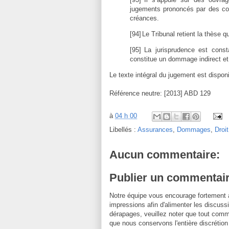
jugements prononcés par des col
créances.
[94]
Le Tribunal retient la thèse
[95]
La jurisprudence est const
constitue un dommage indirect et 
Le texte intégral du jugement est disponi
Référence neutre: [2013] ABD 129
à
04 h 00
Libellés :
Assurances
,
Dommages
,
Droi
Aucun commentaire:
Publier un commentai
Notre équipe vous encourage fortement 
impressions afin d'alimenter les discussi
dérapages, veuillez noter que tout comm
que nous conservons l'entière discrétion