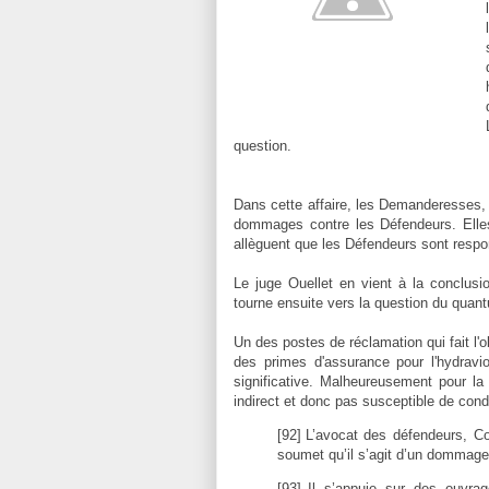
question.
Dans cette affaire, les Demanderesses, l
dommages contre les Défendeurs. Elles 
allèguent que les Défendeurs sont resp
Le juge Ouellet en vient à la conclusi
tourne ensuite vers la question du qu
Un des postes de réclamation qui fait l'
des primes d'assurance pour l'hydravio
significative. Malheureusement pour la
indirect et donc pas susceptible de con
[92]
L’avocat des défendeurs, Co
soumet qu’il s’agit d’un dommage
[93]
Il s’appuie sur des ouvrag