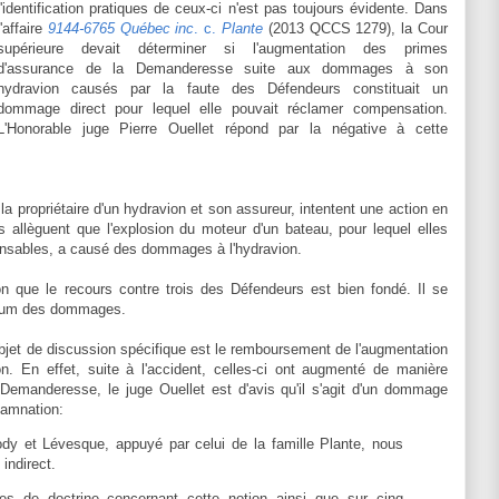
l'identification pratiques de ceux-ci n'est pas toujours évidente. Dans
l'affaire
9144-6765 Québec inc
. c.
Plante
(2013 QCCS 1279), la Cour
supérieure devait déterminer si l'augmentation des primes
d'assurance de la Demanderesse suite aux dommages à son
hydravion causés par la faute des Défendeurs constituait un
dommage direct pour lequel elle pouvait réclamer compensation.
L'Honorable juge Pierre Ouellet répond par la négative à cette
a propriétaire d'un hydravion et son assureur, intentent une action en
allèguent que l'explosion du moteur d'un bateau, pour lequel elles
onsables, a causé des dommages à l'hydravion.
on que le recours contre trois des Défendeurs est bien fondé. Il se
antum des dommages.
objet de discussion spécifique est le remboursement de l'augmentation
n. En effet, suite à l'accident, celles-ci ont augmenté de manière
 Demanderesse, le juge Ouellet est d'avis qu'il s'agit d'un dommage
damnation:
dy et Lévesque, appuyé par celui de la famille Plante, nous
 indirect.
es de doctrine concernant cette notion ainsi que sur cinq