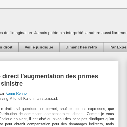
es de l'imagination. Jamais poète n'a interprété la nature aussi librement
n droit
Veille juridique
Dimanches rétro
Par Expe
direct l'augmentation des primes
sinistre
par
Karim Renno
Irving Mitchell Kalichman s.e.n.c.r.l.
Le droit civil québécois ne permet, sauf exceptions expresses, que
l'attribution de dommages compensatoires directs. Comme je vous
l'indique souvent, il est aisé au niveau des principes d'indiquer qu'on
ne peut obtenir compensation pour des dommages indirects, mais