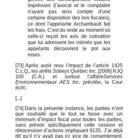
imprévues (l'avocat et le comptable
n'ayant pas tenu compte d'une
certaine disposition des lois fiscales),
ce dont l'appelante Archambault fait
les frais. C'est du reste au moment où
celle-ci reçoit les avis de cotisation
que lui adressent les intimés que les
appelants découvrent le pot aux
roses.
[73]
Après avoir revu l’impact de l’article 1425
C.c.Q., les arrêts
Sobeys Québec Inc
. [2006] RJQ
100 (C.A.) et surtout l’affaire
Services
Environnementaux AES Inc
. précitée, la Cour
écrit :
[...]
[74]
Dans la présente instance, les parties n’ont
que souhaité que le tout se fasse avec un
minimum d’impact fiscal pour toutes les parties,
sans prévoir spécifiquement cette cession et
rétrocession d’actions impliquant 9135. J’ai déjà
dit qu’il n’y avait pas ici vice de consentement.