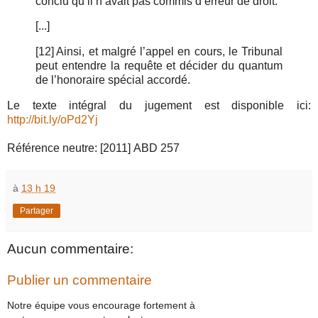
conclu qu’il n’avait pas commis d’erreur de droit.
[...]
[12]
Ainsi, et malgré l’appel en cours, le Tribunal
peut entendre la requête et décider du quantum
de l’honoraire spécial accordé.
Le texte intégral du jugement est disponible ici:
http://bit.ly/oPd2Yj
Référence neutre: [2011] ABD 257
à
13 h 19
Partager
Aucun commentaire:
Publier un commentaire
Notre équipe vous encourage fortement à