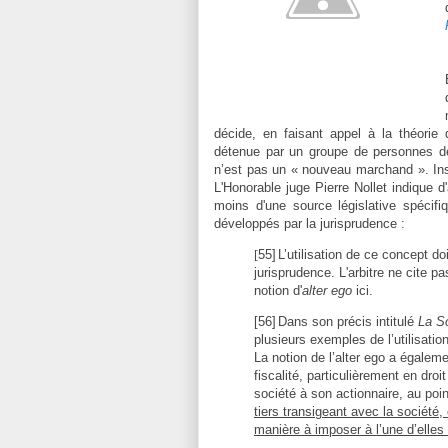
décide, en faisant appel à la théorie
détenue par un groupe de personnes dé
n’est pas un « nouveau marchand ». Insat
L'Honorable juge Pierre Nollet indique d
moins d'une source législative spécifiqu
développés par la jurisprudence :
[
55]
L’utilisation de ce concept do
jurisprudence. L'arbitre ne cite pas
notion d'
alter ego
ici.
[5
6]
Dans son précis intitulé
La S
plusieurs exemples de l’utilisation
La notion de l’alter ego a égaleme
fiscalité, particulièrement en droi
société à son actionnaire, au poin
tiers transigeant avec la société
manière à imposer à l’une d’elles l