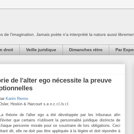
es de l'imagination. Jamais poète n'a interprété la nature aussi librement
n droit
Veille juridique
Dimanches rétro
Par Expe
orie de l'alter ego nécessite la preuve
ptionnelles
par
Karim Renno
Osler, Hoskin & Harcourt s.e.n.c.r.l./s.r.l.
La théorie de l'alter ego a été développée par les tribunaux afin
d'éviter que certains n'utilisent la personnalité juridique distincte de
chaque personne morale pour se soustraire de lors obligations. Ceci
étant dit, elle ne doit pas être appliquée à la légère et doit répondre à