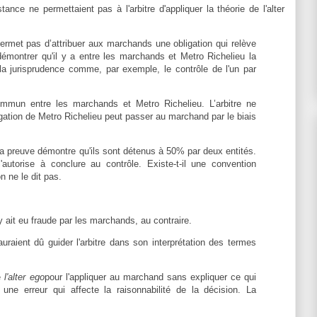
tance ne permettaient pas à l'arbitre d'appliquer la théorie de l'alter
rmet pas d’attribuer aux marchands une obligation qui relève
émontrer qu'il y a entre les marchands et Metro Richelieu la
 la jurisprudence comme, par exemple, le contrôle de l'un par
ommun entre les marchands et Metro Richelieu. L’arbitre ne
gation de Metro Richelieu peut passer au marchand par le biais
 preuve démontre qu'ils sont détenus à 50% par deux entités.
l'autorise à conclure au contrôle. Existe-t-il une convention
n ne le dit pas.
l y ait eu fraude par les marchands, au contraire.
auraient dû guider l'arbitre dans son interprétation des termes
de
l'alter ego
pour l'appliquer au marchand sans expliquer ce qui
 une erreur qui affecte la raisonnabilité de la décision. La