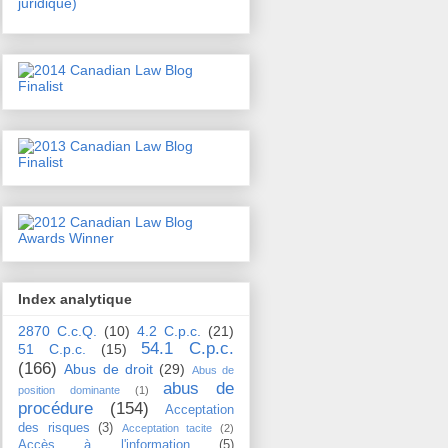
juridique)
Index analytique
2870 C.c.Q.
(10)
4.2 C.p.c.
(21)
54.1 C.p.c.
51 C.p.c.
(15)
(166)
Abus de droit
(29)
Abus de
abus de
position dominante
(1)
procédure
(154)
Acceptation
des risques
(3)
Acceptation tacite
(2)
Accès à l'information
(5)