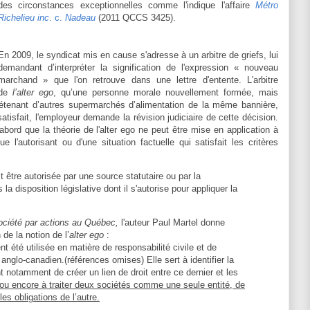
des circonstances exceptionnelles comme l'indique l'affaire
Métro
Richelieu inc
. c.
Nadeau
(2011 QCCS 3425).
En 2009, le syndicat mis en cause s'adresse à un arbitre de griefs, lui
demandant d’interpréter la signification de l'expression « nouveau
marchand » que l'on retrouve dans une lettre d'entente. L'arbitre
 de
l’alter ego
, qu’une personne morale nouvellement formée, mais
tenant d’autres supermarchés d’alimentation de la même bannière,
isfait, l'employeur demande la révision judiciaire de cette décision.
'abord que la théorie de l'alter ego ne peut être mise en application à
e l'autorisant ou d'une situation factuelle qui satisfait les critères
it être autorisée par une source statutaire ou par la
 la disposition législative dont il s'autorise pour appliquer la
ociété par actions au Québec,
l'auteur Paul Martel donne
 de la notion de l’
alter
ego
:
nt été utilisée en matière de responsabilité civile et de
t anglo-canadien.(références omises) Elle sert à identifier la
t notamment de créer un lien de droit entre ce dernier et les
, ou encore à traiter deux sociétés comme une seule entité, de
es obligations de l’autre.