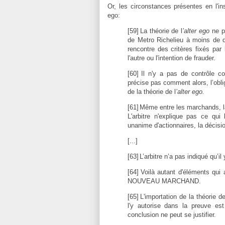
Or, les circonstances présentes en l'ins
ego:
[59]
La théorie de l
’alter ego
ne pe
de Metro Richelieu à moins de d
rencontre des critères fixés par
l'autre ou l'intention de frauder.
[60]
Il n'y a pas de contrôle c
précise pas comment alors, l’obli
de la théorie de l
’alter ego.
[61]
Même entre les marchands, la
L'arbitre n'explique pas ce qui 
unanime d'actionnaires, la décisio
[...]
[63]
L’arbitre n’a pas indiqué qu’i
[64]
Voilà autant d'éléments qui 
NOUVEAU MARCHAND.
[65]
L'importation de la théorie 
l'y autorise dans la preuve est
conclusion ne peut se justifier.