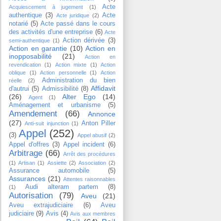
Acte
Acquiescement à jugement
(1)
authentique
(3)
Acte
Acte juridique
(2)
notarié
(5)
Acte passé dans le cours
des activités d'une entreprise
(6)
Acte
Action dérivée
(3)
semi-authentique
(1)
Action en garantie
(10)
Action en
inopposabilité
(21)
Action en
revendication
(1)
Action mixte
(1)
Action
oblique
(1)
Action personnelle
(1)
Action
Administration du bien
réelle
(2)
Affidavit
d'autrui
(5)
Admissibilité
(8)
(26)
Alter Ego
(14)
Agent
(1)
Aménagement et urbanisme
(5)
Amendement
(66)
Annonce
(27)
Anton Piller
Anti-suit injunction
(1)
Appel
(252)
(3)
Appel abusif
(2)
Appel d'offres
(3)
Appel incident
(6)
Arbitrage
(66)
Arrêt des procédures
(1)
Artisan
(1)
Assiette
(2)
Association
(2)
Assurance automobile
(5)
Assurances
(21)
Attentes raisonnables
Audi alteram partem
(8)
(1)
Autorisation
(79)
Aveu
(21)
Aveu extrajudiciaire
(6)
Aveu
judiciaire
(9)
Avis
(4)
Avis aux membres