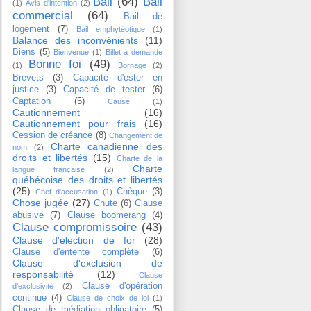
Bail
(64)
Bail
(1)
Avis d'intention
(2)
commercial
(64)
Bail de
logement
(7)
Bail emphytéotique
(1)
Balance des inconvénients
(11)
Biens
(5)
Bienvenue
(1)
Billet à demande
Bonne foi
(49)
(1)
Bornage
(2)
Brevets
(3)
Capacité d'ester en
justice
(3)
Capacité de tester
(6)
Captation
(5)
Cause
(1)
Cautionnement
(16)
Cautionnement pour frais
(16)
Cession de créance
(8)
Changement de
Charte canadienne des
nom
(2)
droits et libertés
(15)
Charte de la
Charte
langue française
(2)
québécoise des droits et libertés
(25)
Chèque
(3)
Chef d'accusation
(1)
Chose jugée
(27)
Chute
(6)
Clause
abusive
(7)
Clause boomerang
(4)
Clause compromissoire
(43)
Clause d'élection de for
(28)
Clause d'entente complète
(6)
Clause d'exclusion de
responsabilité
(12)
Clause
Clause d'opération
d'exclusivité
(2)
continue
(4)
Clause de choix de loi
(1)
Clause de médiation obligatoire
(5)