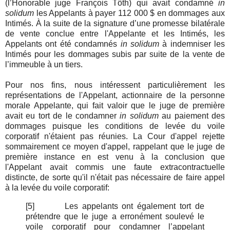
(l’Honorable juge François Tôth) qui avait condamné
in
solidum
les Appelants à payer 112 000 $ en dommages aux
Intimés. À la suite de la signature d’une promesse bilatérale
de vente conclue entre l'Appelante et les Intimés, les
Appelants ont été condamnés
in solidum
à indemniser les
Intimés pour les dommages subis par suite de la vente de
l’immeuble à un tiers.
Pour nos fins, nous intéressent particulièrement les
représentations de l'Appelant, actionnaire de la personne
morale Appelante, qui fait valoir que le juge de première
avait eu tort de le condamner
in solidum
au paiement des
dommages puisque les conditions de levée du voile
corporatif n'étaient pas réunies. La Cour d'appel rejette
sommairement ce moyen d'appel, rappelant que le juge de
première instance en est venu à la conclusion que
l'Appelant avait commis une faute extracontractuelle
distincte, de sorte qu'il n'était pas nécessaire de faire appel
à la levée du voile corporatif:
[5]
Les appelants ont également tort de
prétendre que le juge a erronément soulevé le
voile corporatif pour condamner l’appelant