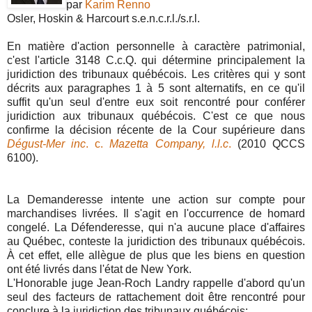
par
Karim Renno
Osler, Hoskin & Harcourt s.e.n.c.r.l./s.r.l.
En matière d'action personnelle à caractère patrimonial,
c'est l'article 3148 C.c.Q. qui détermine principalement la
juridiction des tribunaux québécois. Les critères qui y sont
décrits aux paragraphes 1 à 5 sont alternatifs, en ce qu'il
suffit qu'un seul d'entre eux soit rencontré pour conférer
juridiction aux tribunaux québécois. C'est ce que nous
confirme la décision récente de la Cour supérieure dans
Dégust-Mer inc
. c.
Mazetta Company, l.l.c
.
(2010 QCCS
6100).
La Demanderesse intente une action sur compte pour
marchandises livrées. Il s'agit en l'occurrence de homard
congelé. La Défenderesse, qui n'a aucune place d'affaires
au Québec, conteste la juridiction des tribunaux québécois.
À cet effet, elle allègue de plus que les biens en question
ont été livrés dans l'état de New York.
L'Honorable juge Jean-Roch Landry rappelle d'abord qu'un
seul des facteurs de rattachement doit être rencontré pour
conclure à la juridiction des tribunaux québécois: