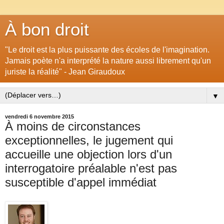
À bon droit
"Le droit est la plus puissante des écoles de l'imagination.
Jamais poète n'a interprété la nature aussi librement qu'un
juriste la réalité" - Jean Giraudoux
▼
vendredi 6 novembre 2015
À moins de circonstances
exceptionnelles, le jugement qui
accueille une objection lors d'un
interrogatoire préalable n'est pas
susceptible d'appel immédiat