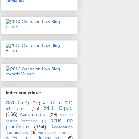
juridique)
Index analytique
2870 C.c.Q.
(10)
4.2 C.p.c.
(21)
54.1 C.p.c.
51 C.p.c.
(15)
(166)
Abus de droit
(29)
Abus de
abus de
position dominante
(1)
procédure
(154)
Acceptation
des risques
(3)
Acceptation tacite
(2)
Accès à l'information
(5)