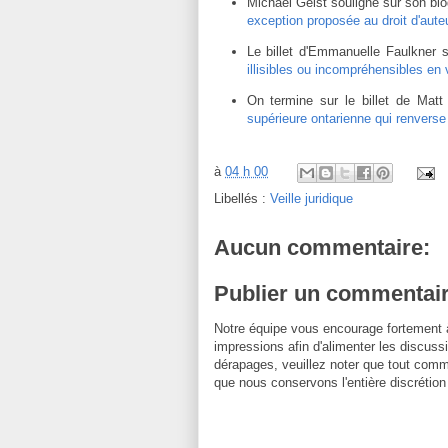
Michael Geist souligne sur son bl
exception proposée au droit d'aute
Le billet d'Emmanuelle Faulkner 
illisibles ou incompréhensibles en 
On termine sur le billet de Mat
supérieure ontarienne qui renverse
à
04 h 00
Libellés :
Veille juridique
Aucun commentaire:
Publier un commentai
Notre équipe vous encourage fortement 
impressions afin d'alimenter les discussi
dérapages, veuillez noter que tout comm
que nous conservons l'entière discrétion