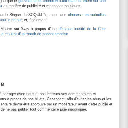
ogue que le
gouvernement canadien a fait marche arrière sur une
ur
en matière de publicité et messages politiques;
sur le
Blogue
de SOQUIJ à propos des
clauses contractuelles
vaut le detour
; et, finalement
t Maurer sur
Slaw
à propos d'une
décision inusité de la Cour
 le résultat d'un match de soccer amateur
.
re
à partager avec nous et nos lecteurs vos commentaires et
ons à propos de nos billets. Cependant, afin d'éviter les abus et les
entaire devra être approuvé par un modérateur avant d'être publié et
 de ne pas publier tout commentaire jugé inapproprié.