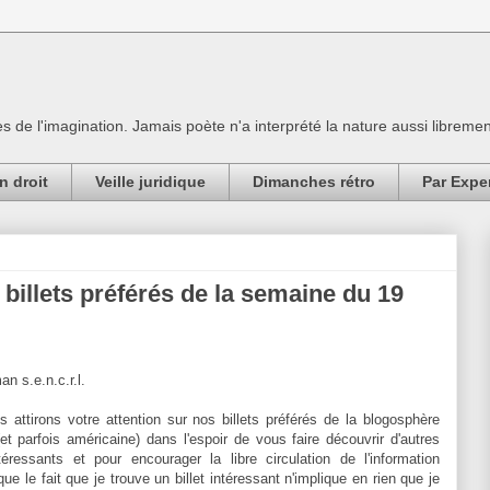
es de l'imagination. Jamais poète n'a interprété la nature aussi librement
n droit
Veille juridique
Dimanches rétro
Par Expe
s billets préférés de la semaine du 19
an s.e.n.c.r.l.
attirons votre attention sur nos billets préférés de la blogosphère
et parfois américaine) dans l'espoir de vous faire découvrir d'autres
téressants et pour encourager la libre circulation de l'information
 que le fait que je trouve un billet intéressant n'implique en rien que je