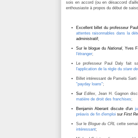
sois en accord (ou en désaccord d'aille
enthousiaste à propos du début de saiso
Excellent billet du professeur Pau
attentes raisonnables dans la déte
administratif;
Sur le blogue du
National
, Yves F
l'étranger
;
Le professeur Paul Daly fait sa
l'application de la règle du
stare de
Billet intéressant de Pamela Sarti
"payday loans"
;
Sur
Edilex
, Jean H. Gagnon dis
matière de droit des franchises
;
Benjamin Aberant discute d'un
j
préavis de fin d'emploi
sur
First R
Sur le
Blogue du CRL
cette semai
intéressant
;