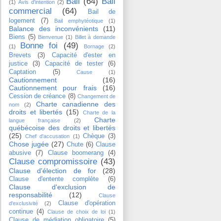
Bail
(64)
Bail
(1)
Avis d'intention
(2)
commercial
(64)
Bail de
logement
(7)
Bail emphytéotique
(1)
Balance des inconvénients
(11)
Biens
(5)
Bienvenue
(1)
Billet à demande
Bonne foi
(49)
(1)
Bornage
(2)
Brevets
(3)
Capacité d'ester en
justice
(3)
Capacité de tester
(6)
Captation
(5)
Cause
(1)
Cautionnement
(16)
Cautionnement pour frais
(16)
Cession de créance
(8)
Changement de
Charte canadienne des
nom
(2)
droits et libertés
(15)
Charte de la
Charte
langue française
(2)
québécoise des droits et libertés
(25)
Chèque
(3)
Chef d'accusation
(1)
Chose jugée
(27)
Chute
(6)
Clause
abusive
(7)
Clause boomerang
(4)
Clause compromissoire
(43)
Clause d'élection de for
(28)
Clause d'entente complète
(6)
Clause d'exclusion de
responsabilité
(12)
Clause
Clause d'opération
d'exclusivité
(2)
continue
(4)
Clause de choix de loi
(1)
Clause de médiation obligatoire
(5)