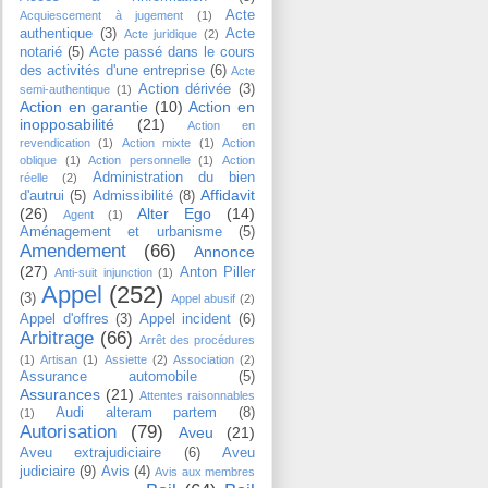
Acte
Acquiescement à jugement
(1)
authentique
(3)
Acte
Acte juridique
(2)
notarié
(5)
Acte passé dans le cours
des activités d'une entreprise
(6)
Acte
Action dérivée
(3)
semi-authentique
(1)
Action en garantie
(10)
Action en
inopposabilité
(21)
Action en
revendication
(1)
Action mixte
(1)
Action
oblique
(1)
Action personnelle
(1)
Action
Administration du bien
réelle
(2)
Affidavit
d'autrui
(5)
Admissibilité
(8)
(26)
Alter Ego
(14)
Agent
(1)
Aménagement et urbanisme
(5)
Amendement
(66)
Annonce
(27)
Anton Piller
Anti-suit injunction
(1)
Appel
(252)
(3)
Appel abusif
(2)
Appel d'offres
(3)
Appel incident
(6)
Arbitrage
(66)
Arrêt des procédures
(1)
Artisan
(1)
Assiette
(2)
Association
(2)
Assurance automobile
(5)
Assurances
(21)
Attentes raisonnables
Audi alteram partem
(8)
(1)
Autorisation
(79)
Aveu
(21)
Aveu extrajudiciaire
(6)
Aveu
judiciaire
(9)
Avis
(4)
Avis aux membres