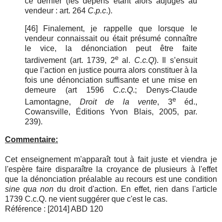
ce dernier (les dépens étant alors adjugés au
vendeur : art. 264
C.p.c
.).
[46]
Finalement, je rappelle que lorsque le
vendeur connaissait ou était présumé connaître
le vice, la dénonciation peut être faite
e
tardivement (art. 1739, 2
al.
C.c.Q
). Il s’ensuit
que l’action en justice pourra alors constituer à la
fois une dénonciation suffisante et une mise en
demeure (art 1596
C.c.Q
.; Denys-Claude
e
Lamontagne,
Droit de la vente
, 3
éd.,
Cowansville, Éditions Yvon Blais, 2005, par.
239).
Commentaire:
Cet enseignement m'apparaît tout à fait juste et viendra je
l'espère faire disparaître la croyance de plusieurs à l'effet
que la dénonciation préalable au recours est une condition
sine qua non
du droit d'action. En effet, rien dans l'article
1739 C.c.Q. ne vient suggérer que c'est le cas.
Référence : [2014] ABD 120