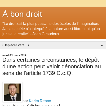
À bon droit
"Le droit est la plus puissante des écoles de l'imagination.
Jamais poète n'a interprété la nature aussi librement qu'un
juriste la réalité" - Jean Giraudoux
▼
mardi 25 mars 2014
Dans certaines circonstances, le dépôt
d'une action peut valoir dénonciation au
sens de l'article 1739 C.c.Q.
par
Karim Renno
Irving Mitchell Kalichman s.e.n.c.r.l.