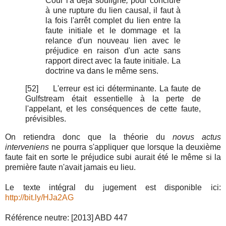
Cour l'a déjà souligné
,
pour conclure
à une rupture du lien causal, il faut à
la fois l'arrêt complet du lien entre la
faute initiale et le dommage et la
relance d'un nouveau lien avec le
préjudice en raison d'un acte sans
rapport direct avec la faute initiale. La
doctrine va dans le même sens.
[52]
L'erreur est ici déterminante. La faute de
Gulfstream était essentielle à la perte de
l'appelant, et les conséquences de cette faute,
prévisibles.
On retiendra donc que la théorie du
novus actus
interveniens
ne pourra s'appliquer que lorsque la deuxième
faute fait en sorte le préjudice subi aurait été le même si la
première faute n'avait jamais eu lieu.
Le texte intégral du jugement est disponible ici:
http://
bit.ly/HJa2AG
Référence neutre: [2013] ABD 447