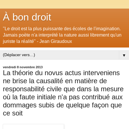
À bon droit
"Le droit est la plus puissante des écoles de l'imagination.
Jamais poète n'a interprété la nature aussi librement qu'un
juriste la réalité" - Jean Giraudoux
▼
vendredi 8 novembre 2013
La théorie du novus actus interveniens
ne brise la causalité en matière de
responsabilité civile que dans la mesure
où la faute initiale n'a pas contribué aux
dommages subis de quelque façon que
ce soit