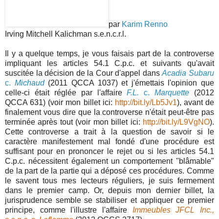
par
Karim Renno
Irving Mitchell Kalichman s.e.n.c.r.l.
Il y a quelque temps, je vous faisais part de la controverse
impliquant les articles 54.1 C.p.c. et suivants qu'avait
suscitée la décision de la Cour d'appel dans
Acadia Subaru
c.
Michaud
(2011 QCCA 1037) et j'émettais l'opinion que
celle-ci était réglée par l'affaire
F.L.
c.
Marquette
(2012
QCCA 631) (voir mon billet ici:
http://bit.ly/Lb5Jv1
), avant de
finalement vous dire que la controverse n'était peut-être pas
terminée après tout (voir mon billet ici:
http://bit.ly/L9VgNO
).
Cette controverse a trait à la question de savoir si le
caractère manifestement mal fondé d'une procédure est
suffisant pour en prononcer le rejet ou si les articles 54.1
C.p.c. nécessitent également un comportement "blâmable"
de la part de la partie qui a déposé ces procédures. Comme
le savent tous mes lecteurs réguliers, je suis fermement
dans le premier camp. Or, depuis mon dernier billet, la
jurisprudence semble se stabiliser et appliquer ce premier
principe, comme l'illustre l'affaire
Immeubles JFCL Inc.,