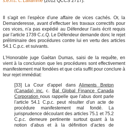
s.e.n.c
. c.
Laflamme
(2012 QCCS 2717).
Il s'agit en l'espèce d'une affaire de vices cachés. Or, la
Demanderesse, avant d'effectuer les travaux correctifs pour
ces vices, n'a pas expédié au Défendeur l'avis écrit requis
par l'article 1739 C.c.Q. Le Défendeur demande donc le rejet
préliminaire des procédures contre lui en vertu des articles
54.1 C.p.c. et suivants.
L'Honorable juge Gaétan Dumas, saisi de la requête, en
vient à la conclusion que les procédures sont effectivement
manifestement mal fondées et que cela suffit pour conclure à
leur rejet immédiat:
[33]
La Cour d'appel dans
Aliments Breton
(Canada) inc.
c.
Bal Global Finance Canada
Corporation
nous rappelle que l'abus dont parle
l'article 54.1 C.p.c. peut résulter d'un acte de
procédure manifestement mal fondé. La
jurisprudence découlant des articles 75.1 et 75.2
C.p.c. demeure pertinente surtout quant à la
notion d'abus et à la définition d'actes de